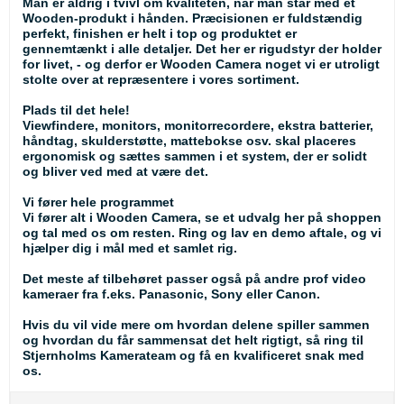
Man er aldrig i tvivl om kvaliteten, når man står med et
Wooden-produkt i hånden. Præcisionen er fuldstændig
perfekt, finishen er helt i top og produktet er
gennemtænkt i alle detaljer. Det her er rigudstyr der holder
for livet, - og derfor er Wooden Camera noget vi er utroligt
stolte over at repræsentere i vores sortiment.
Plads til det hele!
Viewfindere, monitors, monitorrecordere, ekstra batterier,
håndtag, skulderstøtte, mattebokse osv. skal placeres
ergonomisk og sættes sammen i et system, der er solidt
og bliver ved med at være det.
Vi fører hele programmet
Vi fører alt i Wooden Camera, se et udvalg her på shoppen
og tal med os om resten. Ring og lav en demo aftale, og vi
hjælper dig i mål med et samlet rig.
Det meste af tilbehøret passer også på andre prof video
kameraer fra f.eks. Panasonic, Sony eller Canon.
Hvis du vil vide mere om hvordan delene spiller sammen
og hvordan du får sammensat det helt rigtigt, så ring til
Stjernholms Kamerateam og få en kvalificeret snak med
os.