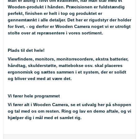
Man er aldrig i tvivl om kvaliteten, når man står med et
Wooden-produkt i hånden. Præcisionen er fuldstændig
perfekt, finishen er helt i top og produktet er
gennemtænkt i alle detaljer. Det her er rigudstyr der holder
for livet, - og derfor er Wooden Camera noget vi er utroligt
stolte over at repræsentere i vores sortiment.
Plads til det hele!
Viewfindere, monitors, monitorrecordere, ekstra batterier,
håndtag, skulderstøtte, mattebokse osv. skal placeres
ergonomisk og sættes sammen i et system, der er solidt
og bliver ved med at være det.
Vi fører hele programmet
Vi fører alt i Wooden Camera, se et udvalg her på shoppen
og tal med os om resten. Ring og lav en demo aftale, og vi
hjælper dig i mål med et samlet rig.