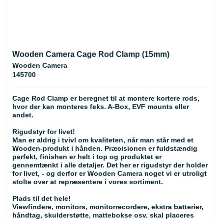
Wooden Camera Cage Rod Clamp (15mm)
Wooden Camera
145700
Cage Rod Clamp er beregnet til at montere kortere rods,
hvor der kan monteres feks. A-Box, EVF mounts eller
andet.
Rigudstyr for livet!
Man er aldrig i tvivl om kvaliteten, når man står med et
Wooden-produkt i hånden. Præcisionen er fuldstændig
perfekt, finishen er helt i top og produktet er
gennemtænkt i alle detaljer. Det her er rigudstyr der holder
for livet, - og derfor er Wooden Camera noget vi er utroligt
stolte over at repræsentere i vores sortiment.
Plads til det hele!
Viewfindere, monitors, monitorrecordere, ekstra batterier,
håndtag, skulderstøtte, mattebokse osv. skal placeres