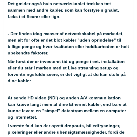
Det gælder også hvis netværkskablet trækkes tæt
sammen med andre kabler, som kan forstyre signalet,
f.eks i et flexrør eller lign.
- Der findes idag masser af netværkskabel på markedet,
men alt for ofte er det blot kabler "uden oprindelse" til
billige penge og hvor kvaliteten eller holdbarheden er helt
ubekendte faktorer.
Når først der er investeret tid og penge i evt. installation
eller du står i marken med et Live streaming setup og
forventningsfulde seere, er det vigtigt at du kan stole på
dine kabler.
At sende HD video (NDI) og anden A/V kommunikation
kan kræve langt mere af dine Ethernet kabler, end bare at
kunne levere en "simpel" datastrøm mellem en computer
og internettet.
I værste fald kan der opstå dropouts, billedfrysninger,
pixeleringer eller andre uhensigtsmæssigheder, fordi de