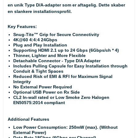
en unik Type D/A-adapter som er aftagelig. Dette skaber
en slankere installationsprofil.
Key Features:
Snug-Tite™ Grip for Secure Connectivity
4K@60 4:4:4 24Gbps
Plug and Play Installation
Supporting HDMI 2.1 up to 24 Gbps (6Gbps/ch * 4)
Thinner, Lighter and More Flexible
Detachable Connector - Type D/A Adapter
Includes Pulling Capsule for Easy Installation through
Conduit & Tight Spaces
Reduced Risk of EMI & RFI for Maximum Signal
Integrity
No External Power Required
Optional USB Power on Rx Side
CL2 In-wall rated or Low Smoke Zero Halogen
EN50575:2014 compliant
Additional Features
Low Power Consumption: 250mW (max). (Without
External Power)
Data Rate 18Gbps (6Gbps per Channel)