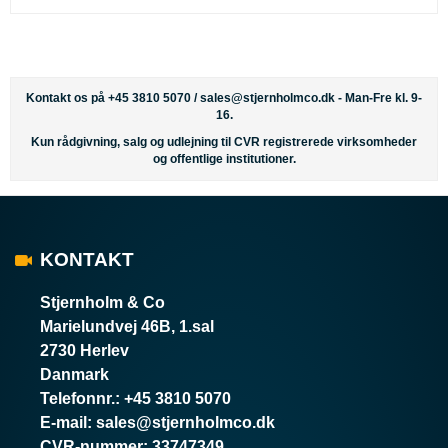
Kontakt os på +45 3810 5070 /
sales@stjernholmco.dk
- Man-Fre kl. 9-
16.
Kun rådgivning, salg og udlejning til CVR registrerede virksomheder
og offentlige institutioner.
KONTAKT
Stjernholm & Co
Marielundvej 46B, 1.sal
2730 Herlev
Danmark
Telefonnr.
:
+45 3810 5070
E-mail
:
sales@stjernholmco.dk
CVR-nummer
:
33747349