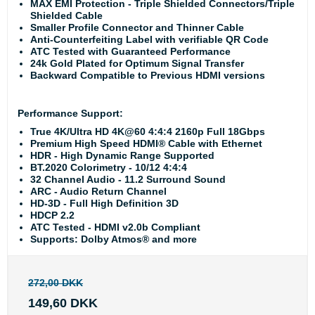
MAX EMI Protection - Triple Shielded Connectors/Triple
Shielded Cable
Smaller Profile Connector and Thinner Cable
Anti-Counterfeiting Label with verifiable QR Code
ATC Tested with Guaranteed Performance
24k Gold Plated for Optimum Signal Transfer
Backward Compatible to Previous HDMI versions
Performance Support:
True 4K/Ultra HD 4K@60 4:4:4 2160p Full 18Gbps
Premium High Speed HDMI® Cable with Ethernet
HDR - High Dynamic Range Supported
BT.2020 Colorimetry - 10/12 4:4:4
32 Channel Audio - 11.2 Surround Sound
ARC - Audio Return Channel
HD-3D - Full High Definition 3D
HDCP 2.2
ATC Tested - HDMI v2.0b Compliant
Supports: Dolby Atmos® and more
272,00 DKK
149,60 DKK