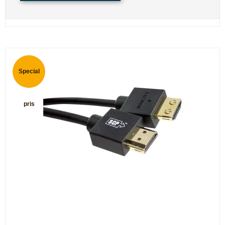
Special
pris