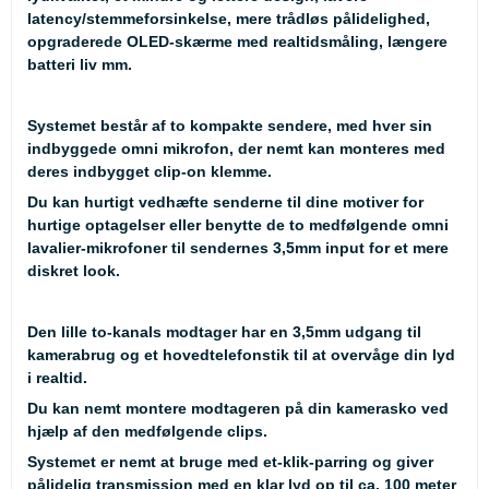
latency/stemmeforsinkelse, mere trådløs pålidelighed,
opgraderede OLED-skærme med realtidsmåling, længere
batteri liv mm.
Systemet består af to kompakte sendere, med hver sin
indbyggede omni mikrofon, der nemt kan monteres med
deres indbygget clip-on klemme.
Du kan hurtigt vedhæfte senderne til dine motiver for
hurtige optagelser eller benytte de to medfølgende omni
lavalier-mikrofoner til sendernes 3,5mm input for et mere
diskret look.
Den lille to-kanals modtager har en 3,5mm udgang til
kamerabrug og et hovedtelefonstik til at overvåge din lyd
i realtid.
Du kan nemt montere modtageren på din kamerasko ved
hjælp af den medfølgende clips.
Systemet er nemt at bruge med et-klik-parring og giver
pålidelig transmission med en klar lyd op til ca. 100 meter