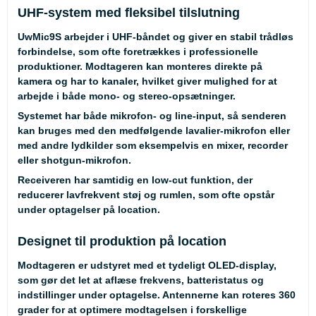
UHF-system med fleksibel tilslutning
UwMic9S arbejder i UHF-båndet og giver en stabil trådløs
forbindelse, som ofte foretrækkes i professionelle
produktioner. Modtageren kan monteres direkte på
kamera og har to kanaler, hvilket giver mulighed for at
arbejde i både mono- og stereo-opsætninger.
Systemet har både mikrofon- og line-input, så senderen
kan bruges med den medfølgende lavalier-mikrofon eller
med andre lydkilder som eksempelvis en mixer, recorder
eller shotgun-mikrofon.
Receiveren har samtidig en low-cut funktion, der
reducerer lavfrekvent støj og rumlen, som ofte opstår
under optagelser på location.
Designet til produktion på location
Modtageren er udstyret med et tydeligt OLED-display,
som gør det let at aflæse frekvens, batteristatus og
indstillinger under optagelse. Antennerne kan roteres 360
grader for at optimere modtagelsen i forskellige