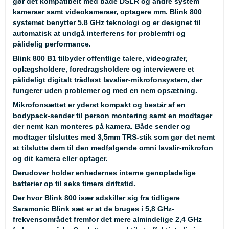
gør det kompatibelt med både DSLR og andre system
kameraer samt videokameraer, optagere mm. Blink 800
systemet benytter 5.8 GHz teknologi og er designet til
automatisk at undgå interferens for problemfri og
pålidelig performance.
Blink 800 B1 tilbyder offentlige talere, videografer,
oplægsholdere, foredragsholdere og interviewere et
pålideligt digitalt trådløst lavalier-mikrofonsystem, der
fungerer uden problemer og med en nem opsætning.
Mikrofonsættet er yderst kompakt og består af en
bodypack-sender til person montering samt en modtager
der nemt kan monteres på kamera. Både sender og
modtager tilsluttes med 3,5mm TRS-stik som gør det nemt
at tilslutte dem til den medfølgende omni lavalir-mikrofon
og dit kamera eller optager.
Derudover holder enhedernes interne genopladelige
batterier op til seks timers driftstid.
Der hvor Blink 800 især adskiller sig fra tidligere
Saramonic Blink sæt er at de bruges i 5,8 GHz-
frekvensområdet fremfor det mere almindelige 2,4 GHz