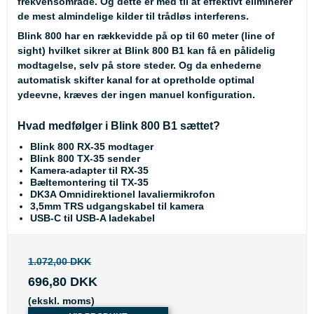
frekvensområde. Og dette er med til at effektivt eliminerer
de mest almindelige kilder til trådløs interferens.
Blink 800 har en rækkevidde på op til 60 meter (line of
sight) hvilket sikrer at Blink 800 B1 kan få en pålidelig
modtagelse, selv på store steder. Og da enhederne
automatisk skifter kanal for at opretholde optimal
ydeevne, kræves der ingen manuel konfiguration.
Hvad medfølger i Blink 800 B1 sættet?
Blink 800 RX-35 modtager
Blink 800 TX-35 sender
Kamera-adapter til RX-35
Bæltemontering til TX-35
DK3A Omnidirektionel lavaliermikrofon
3,5mm TRS udgangskabel til kamera
USB-C til USB-A ladekabel
1.072,00 DKK
696,80 DKK
(ekskl. moms)