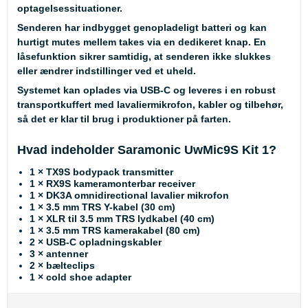
optagelsessituationer.
Senderen har indbygget genopladeligt batteri og kan
hurtigt mutes mellem takes via en dedikeret knap. En
låsefunktion sikrer samtidig, at senderen ikke slukkes
eller ændrer indstillinger ved et uheld.
Systemet kan oplades via USB-C og leveres i en robust
transportkuffert med lavaliermikrofon, kabler og tilbehør,
så det er klar til brug i produktioner på farten.
Hvad indeholder Saramonic UwMic9S Kit 1?
1 × TX9S bodypack transmitter
1 × RX9S kameramonterbar receiver
1 × DK3A omnidirectional lavalier mikrofon
1 × 3.5 mm TRS Y-kabel (30 cm)
1 × XLR til 3.5 mm TRS lydkabel (40 cm)
1 × 3.5 mm TRS kamerakabel (80 cm)
2 × USB-C opladningskabler
3 × antenner
2 × bælteclips
1 × cold shoe adapter