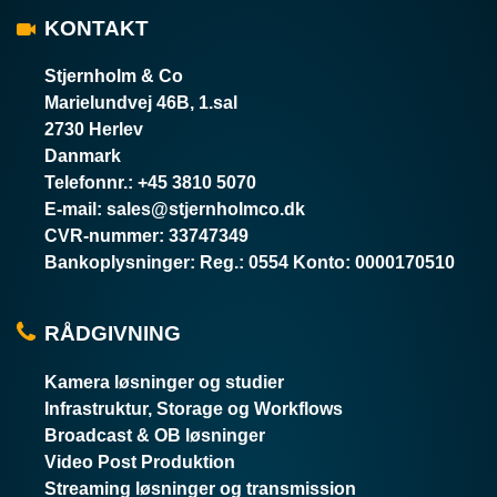
KONTAKT
Stjernholm & Co
Marielundvej 46B, 1.sal
2730 Herlev
Danmark
Telefonnr.
:
+45 3810 5070
E-mail
:
sales@stjernholmco.dk
CVR-nummer
:
33747349
Bankoplysninger
:
Reg.: 0554 Konto: 0000170510
RÅDGIVNING
Kamera løsninger og studier
Infrastruktur, Storage og Workflows
Broadcast & OB løsninger
Video Post Produktion
Streaming løsninger og transmission