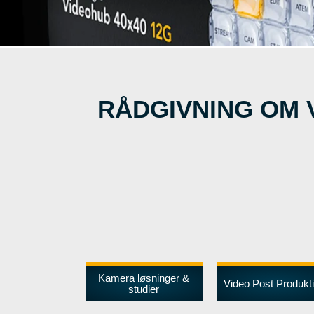
RÅDGIVNING OM 
Kamera løsninger &
Video Post Produkt
studier