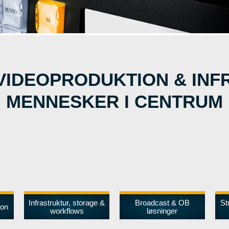
VIDEOPRODUKTION & IN
MENNESKER I CENTRUM
Infrastruktur, storage &
Broadcast & OB
St
ion
workflows
løsninger