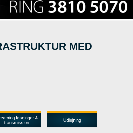
FRASTRUKTUR MED
reaming løsninger &
Udlejning
transmission