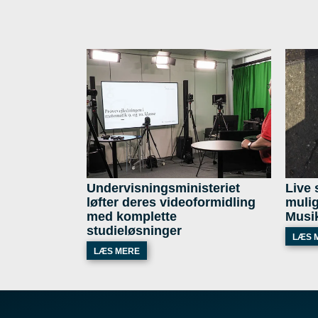
Undervisningsministeriet
Live 
løfter deres videoformidling
mulig
med komplette
Musi
studieløsninger
LÆS 
LÆS MERE