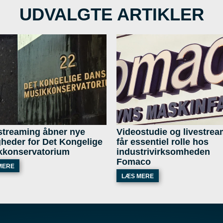
UDVALGTE ARTIKLER
streaming åbner nye
Videostudie og livestre
heder for Det Kongelige
får essentiel rolle hos
kkonservatorium
industrivirksomheden
Fomaco
MERE
LÆS MERE