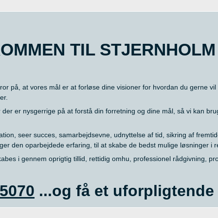
OMMEN TIL STJERNHOLM
Vi tror på, at vores mål er at forløse dine visioner for hvordan du gerne
er.
er er nysgerrige på at forstå din forretning og dine mål, så vi kan bruge
on, seer succes, samarbejdsevne, udnyttelse af tid, sikring af fremtide
er den oparbejdede erfaring, til at skabe de bedst mulige løsninger i r
kabes i gennem oprigtig tillid, rettidig omhu, professionel rådgivning, p
 5070
...og få et uforpligtend