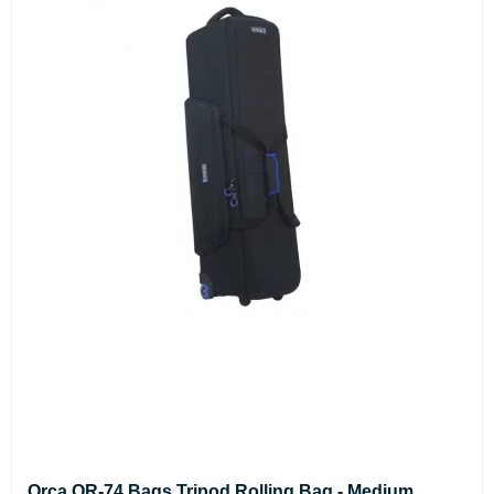
Orca OR-74 Bags Tripod Rolling Bag - Medium