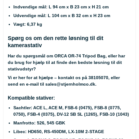
Indvendige mål
: L 94 cm x B 23 cm x H 21 cm
Udvendige mål
: L 104 cm x B 32 cm x H 23 cm
Vægt
: 6,37 kg
Spørg os om den rette løsning til dit
kamerastativ
Har du spørgsmål om ORCA OR-74 Tripod Bag, eller har
du brug for hjælp til at finde den bedste løsning til dit
stativudstyr?
Vi er her for at hjælpe – kontakt os på
38105070
, eller
send en e-mail til
sales@stjernholmco.dk
.
Kompatible stativer:
Sachtler
: ACE L, ACE M, FSB-6 (0475), FSB-8 (0775,
0750), FSB-4 (0375), DV-12 SB SL (1265), FSB-10 (1043)
Manfrotto
: 526, 545 GBK
Libec
: HD650, RS-450DM, LX-10M 2-STAGE