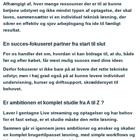
Afhængigt af, hvor mange ressourcer der er til at kunne
betjene udstyret og ikke mindst typen af optagelse, der skal
laves, sammensætter vi en individuel teknisk løsning, der
sikrer en effektiv og sjov arbejdsgang fra ide til færdigt
resultat.
En succes-fokuseret partner fra start til slut
For os handler det om, hvordan vi kan bidrage til, at du, både
før og efter købet, får mest mulig succes med dine ideer.
Derfor fokuserer vi ikke bare på at levere det rette tekniske
udstyr, men i høj grad også på at kunne levere individuel
undervisning, kurser og driftsupport, skræddersyet til
behovet.
Er ambitionen et komplet studie fra A til Z ?
Laver I gentagne Live streaming og optagelser og har behov
for et fast setup, er et studie måske den rette løsning.
Sammen går vi igennem jeres ambitioner og ønsker og skaber
en komplet brugertilpasset løsning, med simple workflows og