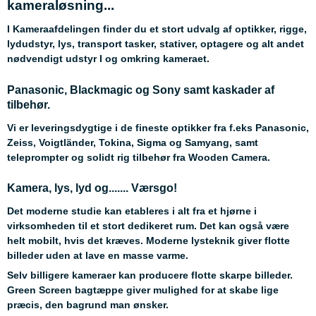
kameraløsning...
I Kameraafdelingen finder du et stort udvalg af optikker, rigge,
lydudstyr, lys, transport tasker, stativer, optagere og alt andet
nødvendigt udstyr I og omkring kameraet.
Panasonic, Blackmagic og Sony samt kaskader af
tilbehør.
Vi er leveringsdygtige i de fineste optikker fra f.eks Panasonic,
Zeiss, Voigtländer, Tokina, Sigma og Samyang, samt
teleprompter og solidt rig tilbehør fra Wooden Camera.
Kamera, lys, lyd og....... Værsgo!
Det moderne studie kan etableres i alt fra et hjørne i
virksomheden til et stort dedikeret rum. Det kan også være
helt mobilt, hvis det kræves. Moderne lysteknik giver flotte
billeder uden at lave en masse varme.
Selv billigere kameraer kan producere flotte skarpe billeder.
Green Screen bagtæppe giver mulighed for at skabe lige
præcis, den bagrund man ønsker.