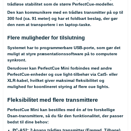
trådløse stabilitet som de større PerfectCue-modeller.
Den kan kommunikere med en trådløs transmitter på op til
300 fod (ca. 91 meter) og har et foldbart beslag, der gør
den nem at transportere i en laptop-taske.
Flere muligheder for tilslutning
Systemet har to programmerbare USB-porte, som gør det
muligt at styre præsentationssoftware på to computere
synkront.
Derudover kan PerfectCue Mini forbindes med andre
PerfectCue-enheder og cue light-tilbehør via Cat5- eller
XLR-kabel, hvilket giver maksimal fleksibilitet og
mulighed for koordineret styring af flere cue lights.
Fleksibilitet med flere transmittere
PerfectCue Mini kan bestilles med én af tre forskellige
Dsan-transmittere, så du får den funktionalitet, der passer
bedst til dine behov:
PC-AS2
: 2-knaps trådløs transmitter (Fremad, Tilbage)