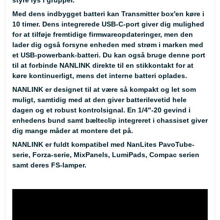
styre lys i grupper.
Med dens indbygget batteri kan Transmitter box'en køre i
10 timer. Dens integrerede USB-C-port giver dig mulighed
for at tilføje fremtidige firmwareopdateringer, men den
lader dig også forsyne enheden med strøm i marken med
et USB-powerbank-batteri. Du kan også bruge denne port
til at forbinde NANLINK direkte til en stikkontakt for at
køre kontinuerligt, mens det interne batteri oplades.
NANLINK er designet til at være så kompakt og let som
muligt, samtidig med at den giver batterilevetid hele
dagen og et robust kontrolsignal. En 1/4"-20 gevind i
enhedens bund samt bælteclip integreret i chassiset giver
dig mange måder at montere det på.
NANLINK er fuldt kompatibel med NanLites PavoTube-
serie, Forza-serie, MixPanels, LumiPads, Compac serien
samt deres FS-lamper.