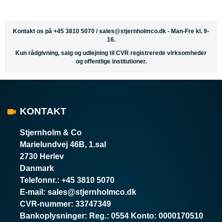
Kontakt os på +45 3810 5070 /
sales@stjernholmco.dk
- Man-Fre kl. 9-
16.
Kun rådgivning, salg og udlejning til CVR registrerede virksomheder
og offentlige institutioner.
KONTAKT
Stjernholm & Co
Marielundvej 46B, 1.sal
2730 Herlev
Danmark
Telefonnr.
:
+45 3810 5070
E-mail
:
sales@stjernholmco.dk
CVR-nummer
:
33747349
Bankoplysninger
:
Reg.: 0554 Konto: 0000170510