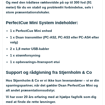
Og med den trådløse rækkevidde på op til 300 fod (91
meter) får du en stabil og problemfri forbindelse, selv i
store præsentationslokaler.
PerfectCue Mini System indeholder:
1 x PerfectCue Mini enhed
1 x Dsan transmitter (PC-AS2, PC-AS3 eller PC-AS4 efter
valg)
2 x 1,8 meter USB-kabler
1 x strømforsyning
1 x opbevarings-/transport etui
Support og rådgivning fra Stjernholm & Co
Hos Stjernholm & Co er vi ikke kun leverandører – vi er din
sparringspartner, når det gælder Dsan PerfectCue Mini og
alt andet præsentationsudstyr.
Vi har over 20 års erfaring med at hjælpe fagfolk som dig
med at finde de rette løsninger.