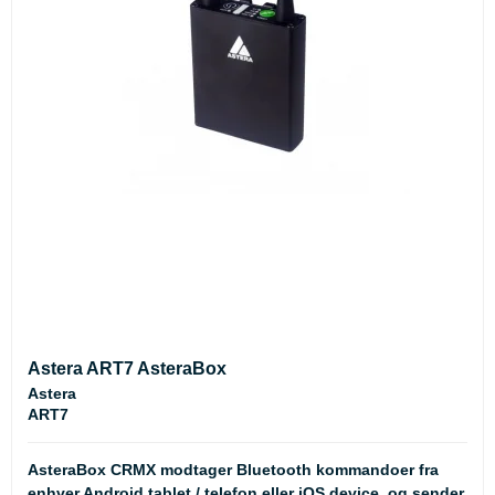
Astera ART7 AsteraBox
Astera
ART7
AsteraBox CRMX modtager Bluetooth kommandoer fra
enhver Android tablet / telefon eller iOS device, og sender