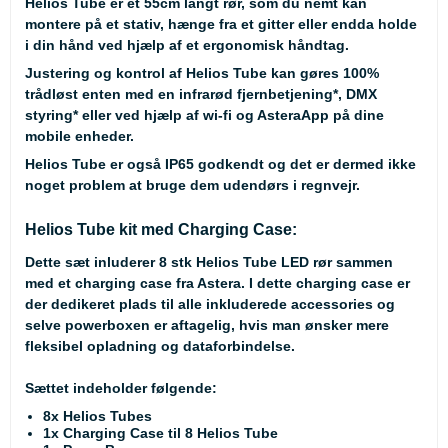
Helios Tube er et 55cm langt rør, som du nemt kan
montere på et stativ, hænge fra et gitter eller endda holde
i din hånd ved hjælp af et ergonomisk håndtag.
Justering og kontrol af Helios Tube kan gøres 100%
trådløst enten med en infrarød fjernbetjening
*
, DMX
styring
*
eller ved hjælp af wi-fi og AsteraApp på dine
mobile enheder.
Helios Tube er også IP65 godkendt og det er dermed ikke
noget problem at bruge dem udendørs i regnvejr.
Helios Tube kit med Charging Case:
Dette sæt inluderer 8 stk Helios Tube LED rør sammen
med et charging case fra Astera. I dette charging case er
der dedikeret plads til alle inkluderede accessories og
selve powerboxen er aftagelig, hvis man ønsker mere
fleksibel opladning og dataforbindelse.
Sættet indeholder følgende:
8x Helios Tubes
1x Charging Case til 8 Helios Tube