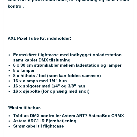
kontrol.
AX1 Pixel Tube Kit indeholder:
Formskåret flightcase med indbygget opladestation
samt kablet DMX tilslutning
8 x 30 cm strømkabler mellem ladestation og lamper
8 x lamper
8 x hithats / fod (som kan foldes sammen)
16 x clamps med 1/4" hun
16 x spigoter med 1/4" og 3/8" han
16 x øjebolte (for ophæng med snor)
*Ekstra tilbehør:
Trådløs DMX controller Astera ART7 AsteraBox CRMX
Astera ARC1 IR Fjernbetjening
Strømkabel til flightcase