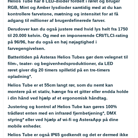
Helios Tube har 8 LED-dioder fordelt i røret og bruger
RGB, Mint og Amber lysdioder samtidig med at du kan
kontrollere farvetone, mætning og intensitet for at få
adgang til millioner af brugerdefinerede farver.
Derudover kan du også justere med hvid lys helt fra 1750
til 20.000 kelvin. Og med en imponerende CRI/TLCI-rating
på 96/96, har du også en høj nøjagtighed i
farvegengivelsen.
Batteritiden på Asteras Helios Tubes gør dem velegnet til
film-, teater- og begivenhedsproduktioner, da LED
røret giver dig 20 timers spilletid på en tre-timers
opladning
*
.
Helios Tube er et 55cm langt rør, som du nemt kan
montere på et stativ, hænge fra et gitter eller endda holde
i din hånd ved hjælp af et ergonomisk håndtag.
Justering og kontrol af Helios Tube kan gøres 100%
trådløst enten med en infrarød fjernbetjening
*
, DMX
styring
*
eller ved hjælp af wi-fi og AsteraApp på dine
mobile enheder.
Helios Tube er også IP65 godkendt og det er dermed ikke