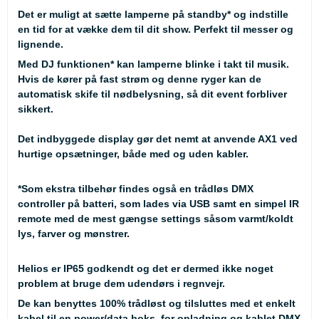
Det er muligt at sætte lamperne på standby* og indstille
en tid for at vække dem til dit show. Perfekt til messer og
lignende.
Med DJ funktionen* kan lamperne blinke i takt til musik.
Hvis de kører på fast strøm og denne ryger kan de
automatisk skife til nødbelysning, så dit event forbliver
sikkert.
Det indbyggede display gør det nemt at anvende AX1 ved
hurtige opsætninger, både med og uden kabler.
*Som ekstra tilbehør findes også en trådløs DMX
controller på batteri, som lades via USB samt en simpel IR
remote med de mest gængse settings såsom varmt/koldt
lys, farver og mønstrer.
Helios er IP65 godkendt og det er dermed ikke noget
problem at bruge dem udendørs i regnvejr.
De kan benyttes 100% trådløst og tilsluttes med et enkelt
kabel til en power/data boks, for opladning og kablet DMX