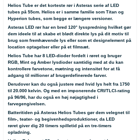
Helios Tube er det korteste rør i Asteras serie af LED
tubes på 55cm. Helios er i samme familie som Titan og
Hyperion tubes, som begge er længere versioner.
Asteras LED rør har en bred 120° lysspredning hvilket gør
dem ideele til at skabe et blødt direkte lys på dit motiv til
brug som fremhævende lys eller som et designelement på
location optagelser eller på et filmsæt.
Helios Tube har 8 LED-dioder fordelt i røret og bruger
RGB, Mint og Amber lysdioder samtidig med at du kan
kontrollere farvetone, mætning og intensitet for at få
adgang til millioner af brugerdefinerede farver.
Derudover kan du også justere med hvid lys helt fra 1750
til 20.000 kelvin. Og med en imponerende CRI/TLCI-rating
på 96/96, har du også en høj nøjagtighed i
farvegengivelsen.
Batteritiden på Asteras Helios Tubes gør dem velegnet til
film-, teater- og begivenhedsproduktioner, da LED
røret giver dig 20 timers spilletid på en tre-timers
opladning.