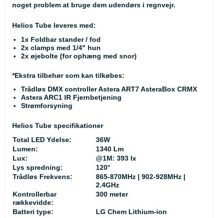
noget problem at bruge dem udendørs i regnvejr.
Helios Tube leveres med:
1x Foldbar stander / fod
2x clamps med 1/4" hun
2x øjebolte (for ophæng med snor)
*Ekstra tilbehør som kan tilkøbes:
Trådløs DMX controller Astera ART7 AsteraBox CRMX
Astera ARC1 IR Fjernbetjening
Strømforsyning
Helios Tube specifikationer
Total LED Ydelse:
36W
Lumen:
1340 Lm
Lux:
@1M: 393 lx
Lys spredning:
120°
Trådløs Frekvens:
865-870MHz | 902-928MHz |
2.4GHz
Kontrollerbar
300 meter
rækkevidde:
Batteri type:
LG Chem Lithium-ion