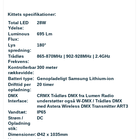
Kittets specifikationer:
Total LED
28W
Ydelse:
Luminous
695 Lm
Flux:
Lys
180°
spredning:
Trådløs
865-870MHz | 902-928MHz | 2.4GHz
Frekvens:
Kontrollerbar
300 meter
rækkevidde:
Batteri type:
Genopladeligt Samsung Lithium-ion
Drifttid per
20 timer
opladning:
DMX
CRMX Trådløs DMX fra Lumen Radio
Interface:
understøtter også W-DMX / Trådløs DMX
med Astera Wireless DMX Transmitter ART3
Vandtæt:
IP65
Strøm /
DC
Opladning
stik:
Dimensioner:
Ø42 x 1035mm