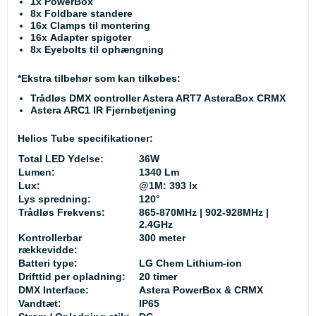
1x PowerBox
8x Foldbare standere
16x Clamps til montering
16x Adapter spigoter
8x Eyebolts til ophængning
*Ekstra tilbehør som kan tilkøbes:
Trådløs DMX controller Astera ART7 AsteraBox CRMX
Astera ARC1 IR Fjernbetjening
Helios Tube specifikationer:
Total LED Ydelse:
36W
Lumen:
1340 Lm
Lux:
@1M: 393 lx
Lys spredning:
120°
Trådløs Frekvens:
865-870MHz | 902-928MHz |
2.4GHz
Kontrollerbar
300 meter
rækkevidde:
Batteri type:
LG Chem Lithium-ion
Drifttid per opladning:
20 timer
DMX Interface:
Astera PowerBox & CRMX
Vandtæt:
IP65