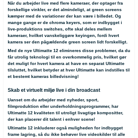
Når du arbejder live med flere kameraer, der optager fra
forskellige vinkler, er det almindeligt, at green screens
kæmper med de variationer der kan være i billedet. Og
mange gange er de chroma keyers, som er indbygget i
live-produktions switches, ofte skal deles mellem
kameraer, hvilket vanskeliggøre keyingen, fordi hvert
kamera ser den pågældende green screen lidt forskelligt.
Med de nye Ultimatte 12 elimineres disse problemer, da du
får utrolig teknologi til en overkommelig pris, hvilket gør
det muligt for hvert kamera at have en separat Ultimatte
tilsluttet, hvilket betyder at hver Ultimatte kan indstilles til
et bestemt kameras billedvisning!
Skab et virtuelt miljø live i din broadcast
Uanset om du arbejder med nyheder, sport,
filmproduktion eller underholdningsprogrammer, har
Ultimatte 12 kvaliteten til utroligt livagtige kompositter,
der kan placerer dit talent i enhver scene!
Ultimatte 12 inkluderer også muligheden for indbygget
frame lagring, så du ikke behøver live videokilder til alle