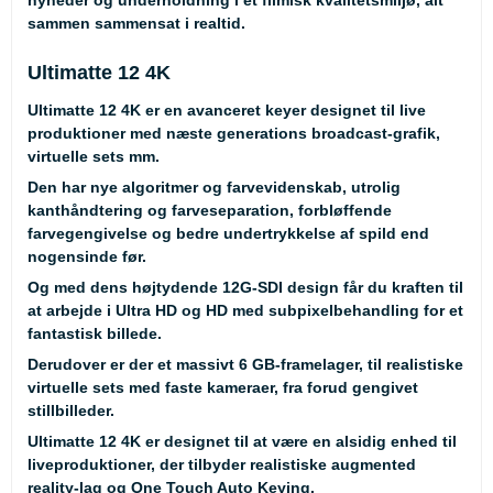
nyheder og underholdning i et filmisk kvalitetsmiljø, alt
sammen sammensat i realtid.
Ultimatte 12 4K
Ultimatte 12 4K er en avanceret keyer designet til live
produktioner med næste generations broadcast-grafik,
virtuelle sets mm.
Den har nye algoritmer og farvevidenskab, utrolig
kanthåndtering og farveseparation, forbløffende
farvegengivelse og bedre undertrykkelse af spild end
nogensinde før.
Og med dens højtydende 12G-SDI design får du kraften til
at arbejde i Ultra HD og HD med subpixelbehandling for et
fantastisk billede.
Derudover er der et massivt 6 GB-framelager, til realistiske
virtuelle sets med faste kameraer, fra forud gengivet
stillbilleder.
Ultimatte 12 4K er designet til at være en alsidig enhed til
liveproduktioner, der tilbyder realistiske augmented
reality-lag og One Touch Auto Keying.