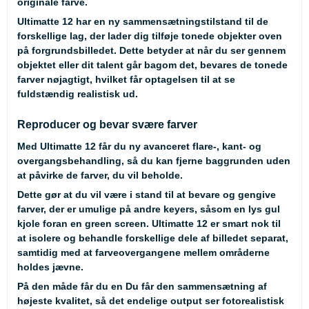
originale farve.
Ultimatte 12 har en ny sammensætningstilstand til de
forskellige lag, der lader dig tilføje tonede objekter oven
på forgrundsbilledet. Dette betyder at når du ser gennem
objektet eller dit talent går bagom det, bevares de tonede
farver nøjagtigt, hvilket får optagelsen til at se
fuldstændig realistisk ud.
Reproducer og bevar svære farver
Med Ultimatte 12 får du ny avanceret flare-, kant- og
overgangsbehandling, så du kan fjerne baggrunden uden
at påvirke de farver, du vil beholde.
Dette gør at du vil være i stand til at bevare og gengive
farver, der er umulige på andre keyers, såsom en lys gul
kjole foran en green screen. Ultimatte 12 er smart nok til
at isolere og behandle forskellige dele af billedet separat,
samtidig med at farveovergangene mellem områderne
holdes jævne.
På den måde får du en Du får den sammensætning af
højeste kvalitet, så det endelige output ser fotorealistisk