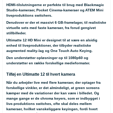
HDMI-tilslutningerne er perfekte til brug med Blackmagic
Studio-kameraer, Pocket Cinema-kameraer og ATEM Mini
liveproduktions switchers.
Derudover er der et massivt 6 GB-framelager, til realistiske
virtuelle sets med faste kameraer, fra forud gengivet
stillbilleder.
Ultimatte 12 HD Mini er designet til at være en alsidig
enhed til liveproduktioner, der tilbyder realistiske
augmented reality-lag og One Touch Auto Keying.
Den understøtter opløsninger op til 1080p60 og
understøtter en række forskellige medieformater.
Tilføj en Ultimatte 12 til hvert kamera
Når du arbejder live med flere kameraer, der optager fra
forskellige vinkler, er det almindeligt, at green screens
kæmper med de variationer der kan være i billedet. Og
mange gange er de chroma keyers, som er indbygget i
live-produktions switches, ofte skal deles mellem
kameraer, hvilket vanskeliggøre keyingen, fordi hvert