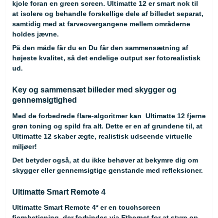
kjole foran en green screen. Ultimatte 12 er smart nok til
at isolere og behandle forskellige dele af billedet separat,
samtidig med at farveovergangene mellem områderne
holdes jævne.
På den måde får du en Du får den sammensætning af
højeste kvalitet, så det endelige output ser fotorealistisk
ud.
Key og sammensæt billeder med skygger og
gennemsigtighed
Med de forbedrede flare-algoritmer kan Ultimatte 12 fjerne
grøn toning og spild fra alt. Dette er en af grundene til, at
Ultimatte 12 skaber ægte, realistisk udseende virtuelle
miljøer!
Det betyder også, at du ikke behøver at bekymre dig om
skygger eller gennemsigtige genstande med refleksioner.
Ultimatte Smart Remote 4
Ultimatte Smart Remote 4* er en touchscreen
fjernbetjening, der forbindes via Ethernet for at styre op