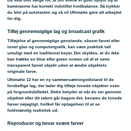
Du skal blot sørge for, at din scene er godt oplyst og at
kameraerne har korrekt indstillet hvidbalance. Så trykker
du blot på autotasten og så vil Ultimatte gøre alt arbejdet
for dig.
Tilføj gennemsigtige lag og broadcast grafik
Tilføjelse af gennemigtige genstande, såsom farvet eller
tonet glas og computergrafik, kan være praktisk talt
umuligt med en traditionel keyer. Det skyldes, at du ikke
kan trække en blue eller green screen ud af et semi-
transparent farvet objekt uden at ændre objektets
originale farve.
Ultimatte 12 har en ny sammensætningstilstand til de
forskellige lag, der lader dig tilføje tonede objekter oven
på forgrundsbilledet. Dette betyder at når du ser gennem
objektet eller dit talent går bagom det, bevares de tonede
farver nøjagtigt, hvilket får optagelsen til at se
fuldstændig realistisk ud.
Reproducer og bevar svære farver