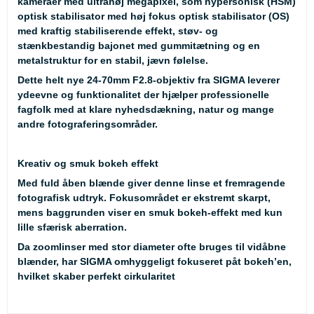
kameraer med ultrahøj megapixel, som hypersonisk (HSM)
optisk stabilisator med høj fokus optisk stabilisator (OS)
med kraftig stabiliserende effekt, støv- og
stænkbestandig bajonet med gummitætning og en
metalstruktur for en stabil, jævn følelse.
Dette helt nye 24-70mm F2.8-objektiv fra SIGMA leverer
ydeevne og funktionalitet der hjælper professionelle
fagfolk med at klare nyhedsdækning, natur og mange
andre fotograferingsområder.
Kreativ og smuk bokeh effekt
Med fuld åben blænde giver denne linse et fremragende
fotografisk udtryk. Fokusområdet er ekstremt skarpt,
mens baggrunden viser en smuk bokeh-effekt med kun
lille sfærisk aberration.
Da zoomlinser med stor diameter ofte bruges til vidåbne
blænder, har SIGMA omhyggeligt fokuseret påt bokeh’en,
hvilket skaber perfekt cirkularitet