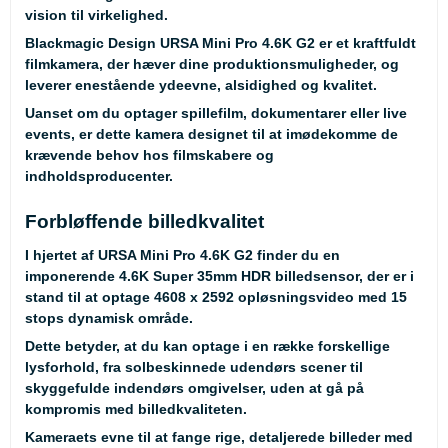
vision til virkelighed.
Blackmagic Design URSA Mini Pro 4.6K G2 er et kraftfuldt
filmkamera, der hæver dine produktionsmuligheder, og
leverer enestående ydeevne, alsidighed og kvalitet.
Uanset om du optager spillefilm, dokumentarer eller live
events, er dette kamera designet til at imødekomme de
krævende behov hos filmskabere og
indholdsproducenter.
Forbløffende billedkvalitet
I hjertet af URSA Mini Pro 4.6K G2 finder du en
imponerende 4.6K Super 35mm HDR billedsensor, der er i
stand til at optage 4608 x 2592 opløsningsvideo med 15
stops dynamisk område.
Dette betyder, at du kan optage i en række forskellige
lysforhold, fra solbeskinnede udendørs scener til
skyggefulde indendørs omgivelser, uden at gå på
kompromis med billedkvaliteten.
Kameraets evne til at fange rige, detaljerede billeder med