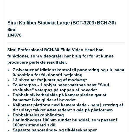
Sirui Kulfiber Stativkit Large (BCT-3203+BCH-30)
Sirui
104978
Sirui Professional BCH-30 Fluid Video Head har
funktioner, som videografer har brug for for at kunne
producere perfekte resultater.
7 niveauer af friktionskontrol til panorering og tilt, samt
0-position for friktionsfri betjening
13 niveauer for justering af modvægt
To vaterpas - 1 oplyst base vaterpas samt "Sirui
exclusive" vaterpas på toppen af hovedet
Dobbelt sikkerhedslås på kamerapladen gør at
kameraet ikke glider af hovedet
Kalibreret platform med kameraplade - nem justering af
dit udstyr takket være raderet skala på platformen
Dobbelt teleskophåndtag
Har indbygget 100mm rundet bunddel, som passer i
100mm standard skål
Separate panorerings- og tilt-låseknapper