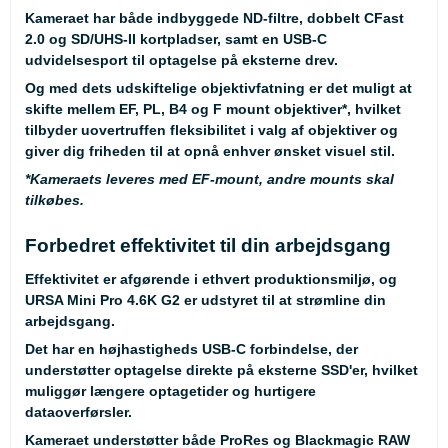
Kameraet har både indbyggede ND-filtre, dobbelt CFast
2.0 og SD/UHS-II kortpladser, samt en USB-C
udvidelsesport til optagelse på eksterne drev.
Og med dets udskiftelige objektivfatning er det muligt at
skifte mellem EF, PL, B4 og F mount objektiver
*
, hvilket
tilbyder uovertruffen fleksibilitet i valg af objektiver og
giver dig friheden til at opnå enhver ønsket visuel stil.
*
Kameraets leveres med EF-mount, andre mounts skal
tilkøbes.
Forbedret effektivitet til din arbejdsgang
Effektivitet er afgørende i ethvert produktionsmiljø, og
URSA Mini Pro 4.6K G2 er udstyret til at strømline din
arbejdsgang.
Det har en højhastigheds USB-C forbindelse, der
understøtter optagelse direkte på eksterne SSD'er, hvilket
muliggør længere optagetider og hurtigere
dataoverførsler.
Kameraet understøtter både ProRes og Blackmagic RAW