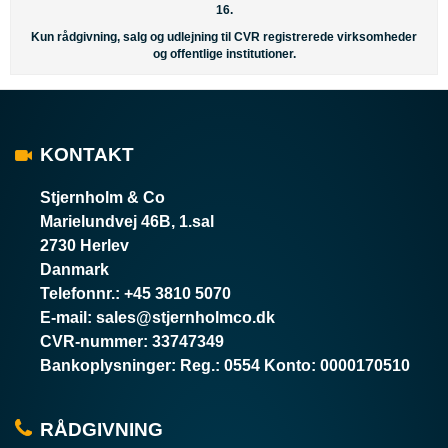
16.
Kun rådgivning, salg og udlejning til CVR registrerede virksomheder
og offentlige institutioner.
KONTAKT
Stjernholm & Co
Marielundvej 46B, 1.sal
2730 Herlev
Danmark
Telefonnr.
:
+45 3810 5070
E-mail
:
sales@stjernholmco.dk
CVR-nummer
:
33747349
Bankoplysninger
:
Reg.: 0554 Konto: 0000170510
RÅDGIVNING