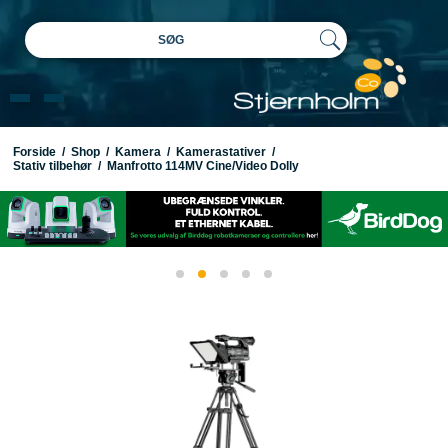
SØG
Forside
/
Shop
/
Kamera
/
Kamerastativer
/
Stativ tilbehør
/
Manfrotto 114MV Cine/Video Dolly