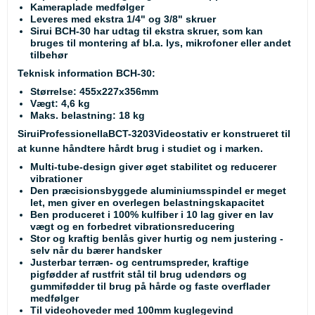
Kameraplade medfølger
Leveres med ekstra 1/4" og 3/8" skruer
Sirui BCH-30 har udtag til ekstra skruer, som kan
bruges til montering af bl.a. lys, mikrofoner eller andet
tilbehør
Teknisk information BCH-30:
Størrelse: 455x227x356mm
Vægt: 4,6 kg
Maks. belastning: 18 kg
SiruiProfessionellaBCT-3203Videostativ er konstrueret til
at kunne håndtere hårdt brug i studiet og i marken.
Multi-tube-design giver øget stabilitet og reducerer
vibrationer
Den præcisionsbyggede aluminiumsspindel er meget
let, men giver en overlegen belastningskapacitet
Ben produceret i 100% kulfiber i 10 lag giver en lav
vægt og en forbedret vibrationsreducering
Stor og kraftig benlås giver hurtig og nem justering -
selv når du bærer handsker
Justerbar terræn- og centrumspreder, kraftige
pigfødder af rustfrit stål til brug udendørs og
gummifødder til brug på hårde og faste overflader
medfølger
Til videohoveder med 100mm kuglegevind