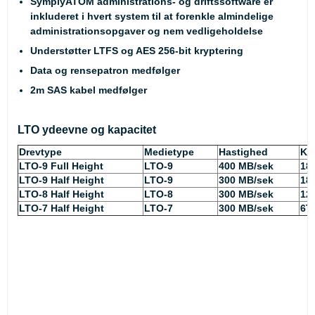
SymplyATOM administrations- og driftssoftware er
inkluderet i hvert system til at forenkle almindelige
administrationsopgaver og nem vedligeholdelse
Understøtter LTFS og AES 256-bit kryptering
Data og rensepatron medfølger
2m SAS kabel medfølger
LTO ydeevne og kapacitet
Drevtype
Medietype
Hastighed
Ka
LTO-9 Full Height
LTO-9
400 MB/sek
18
LTO-9 Half Height
LTO-9
300 MB/sek
18
LTO-8 Half Height
LTO-8
300 MB/sek
12
LTO-7 Half Height
LTO-7
300 MB/sek
6T