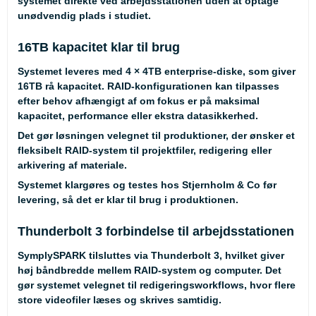
systemet direkte ved arbejdsstationen uden at optage
unødvendig plads i studiet.
16TB kapacitet klar til brug
Systemet leveres med 4 × 4TB enterprise-diske, som giver
16TB rå kapacitet. RAID-konfigurationen kan tilpasses
efter behov afhængigt af om fokus er på maksimal
kapacitet, performance eller ekstra datasikkerhed.
Det gør løsningen velegnet til produktioner, der ønsker et
fleksibelt RAID-system til projektfiler, redigering eller
arkivering af materiale.
Systemet klargøres og testes hos Stjernholm & Co før
levering, så det er klar til brug i produktionen.
Thunderbolt 3 forbindelse til arbejdsstationen
SymplySPARK tilsluttes via Thunderbolt 3, hvilket giver
høj båndbredde mellem RAID-system og computer. Det
gør systemet velegnet til redigeringsworkflows, hvor flere
store videofiler læses og skrives samtidig.