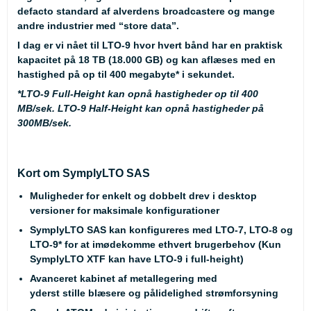
defacto standard af alverdens broadcastere og mange
andre industrier med “store data”.
I dag er vi nået til LTO-9 hvor hvert bånd har en praktisk
kapacitet på 18 TB (18.000 GB) og kan aflæses med en
hastighed på op til 400 megabyte* i sekundet.
*
LTO-9 Full-Height kan opnå hastigheder op til 400
MB/sek. LTO-9 Half-Height kan opnå hastigheder på
300MB/sek.
Kort om SymplyLTO SAS
Muligheder for enkelt og dobbelt drev i desktop
versioner for maksimale konfigurationer
SymplyLTO SAS kan konfigureres med LTO-7, LTO-8 og
LTO-9* for at imødekomme ethvert brugerbehov (Kun
SymplyLTO XTF kan have LTO-9 i full-height)
Avanceret kabinet af metallegering med
yderst stille blæsere og pålidelighed strømforsyning