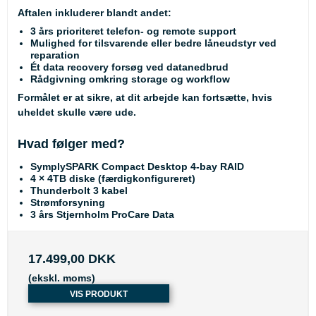
Aftalen inkluderer blandt andet:
3 års prioriteret telefon- og remote support
Mulighed for tilsvarende eller bedre låneudstyr ved
reparation
Ét data recovery forsøg ved datanedbrud
Rådgivning omkring storage og workflow
Formålet er at sikre, at dit arbejde kan fortsætte, hvis
uheldet skulle være ude.
Hvad følger med?
SymplySPARK Compact Desktop 4-bay RAID
4 × 4TB diske (færdigkonfigureret)
Thunderbolt 3 kabel
Strømforsyning
3 års Stjernholm ProCare Data
17.499,00 DKK
(ekskl. moms)
VIS PRODUKT