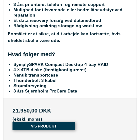
3 års prioriteret telefon- og remote support
Mulighed for tilsvarende eller bedre låneudstyr ved
reparation
Ét data recovery forsøg ved datanedbrud
Rådgivning omkring storage og workflow
Formålet er at sikre, at dit arbejde kan fortsætte, hvis
uheldet skulle være ude.
Hvad følger med?
SymplySPARK Compact Desktop 4-bay RAID
4 × 4TB diske (færdigkonfigureret)
Nanuk transportcase
Thunderbolt 3 kabel
Strømforsyning
3 års Stjernholm ProCare Data
21.950,00 DKK
(ekskl. moms)
VIS PRODUKT