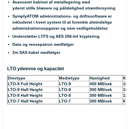
Avanceret kabinet af metallegering med
yderst stille blæsere og pålidelighed strømforsyning
SymplyATOM administrations- og driftssoftware er
inkluderet i hvert system til at forenkle almindelige
administrationsopgaver og nem vedligeholdelse
Understøtter LTFS og AES 256-bit kryptering
Data og rensepatron medfølger
2m SAS kabel medfølger
LTO ydeevne og kapacitet
Drevtype
Medietype
Hastighed
Ka
LTO-9 Full Height
LTO-9
400 MB/sek
18
LTO-9 Half Height
LTO-9
300 MB/sek
18
LTO-8 Half Height
LTO-8
300 MB/sek
12
LTO-7 Half Height
LTO-7
300 MB/sek
6T