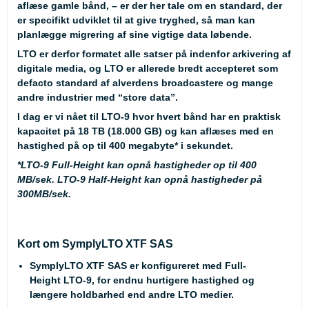
aflæse gamle bånd, – er der her tale om en standard, der
er specifikt udviklet til at give tryghed, så man kan
planlægge migrering af sine vigtige data løbende.
LTO er derfor formatet alle satser på indenfor arkivering af
digitale media, og LTO er allerede bredt accepteret som
defacto standard af alverdens broadcastere og mange
andre industrier med “store data”.
I dag er vi nået til LTO-9 hvor hvert bånd har en praktisk
kapacitet på 18 TB (18.000 GB) og kan aflæses med en
hastighed på op til 400 megabyte* i sekundet.
*
LTO-9 Full-Height kan opnå hastigheder op til 400
MB/sek. LTO-9 Half-Height kan opnå hastigheder på
300MB/sek.
Kort om SymplyLTO XTF SAS
SymplyLTO XTF SAS er konfigureret med Full-
Height LTO-9, for endnu hurtigere hastighed og
længere holdbarhed end andre LTO medier.