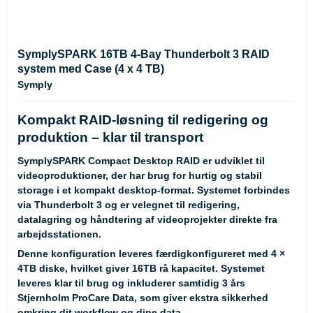
SymplySPARK 16TB 4-Bay Thunderbolt 3 RAID
system med Case (4 x 4 TB)
Symply
Kompakt RAID-løsning til redigering og
produktion – klar til transport
SymplySPARK Compact Desktop RAID er udviklet til
videoproduktioner, der har brug for hurtig og stabil
storage i et kompakt desktop-format. Systemet forbindes
via Thunderbolt 3 og er velegnet til redigering,
datalagring og håndtering af videoprojekter direkte fra
arbejdsstationen.
Denne konfiguration leveres
færdigkonfigureret med 4 ×
4TB diske
, hvilket giver 16TB rå kapacitet. Systemet
leveres klar til brug og inkluderer samtidig
3 års
Stjernholm ProCare Data
, som giver ekstra sikkerhed
omkring dit workflow og dine data.