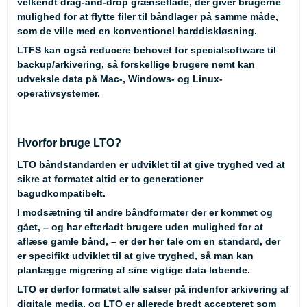
velkendt drag-and-drop grænseflade, der giver brugerne
mulighed for at flytte filer til båndlager på samme måde,
som de ville med en konventionel harddiskløsning.
LTFS kan også reducere behovet for specialsoftware til
backup/arkivering, så forskellige brugere nemt kan
udveksle data på Mac-, Windows- og Linux-
operativsystemer.
Hvorfor bruge LTO?
LTO båndstandarden er udviklet til at give tryghed ved at
sikre at formatet altid er to generationer
bagudkompatibelt.
I modsætning til andre båndformater der er kommet og
gået, – og har efterladt brugere uden mulighed for at
aflæse gamle bånd, – er der her tale om en standard, der
er specifikt udviklet til at give tryghed, så man kan
planlægge migrering af sine vigtige data løbende.
LTO er derfor formatet alle satser på indenfor arkivering af
digitale media, og LTO er allerede bredt accepteret som