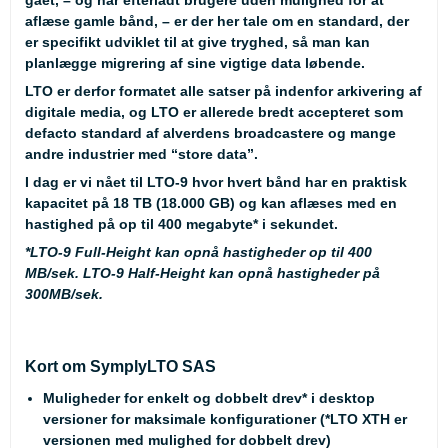
aflæse gamle bånd, – er der her tale om en standard, der
er specifikt udviklet til at give tryghed, så man kan
planlægge migrering af sine vigtige data løbende.
LTO er derfor formatet alle satser på indenfor arkivering af
digitale media, og LTO er allerede bredt accepteret som
defacto standard af alverdens broadcastere og mange
andre industrier med “store data”.
I dag er vi nået til LTO-9 hvor hvert bånd har en praktisk
kapacitet på 18 TB (18.000 GB) og kan aflæses med en
hastighed på op til 400 megabyte* i sekundet.
*
LTO-9 Full-Height kan opnå hastigheder op til 400
MB/sek. LTO-9 Half-Height kan opnå hastigheder på
300MB/sek.
Kort om SymplyLTO SAS
Muligheder for enkelt og dobbelt drev* i desktop
versioner for maksimale konfigurationer (*LTO XTH er
versionen med mulighed for dobbelt drev)