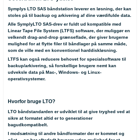
Symplys LTO SAS båndstation leverer en løsning, der kan
stoles på til backup og arkivering af dine værdifulde data.
Alle SymplyLTO SAS-drev er fuldt ud kompatible med
Linear Tape File System (LTFS) software, der muliggør en
velkendt drag-and-drop grænseflade, der giver brugerne
mulighed for at flytte filer til båndlager på samme måde,
som de ville med en konventionel harddiskløsning.
LTFS kan også reducere behovet for specialsoftware til
backup/arkivering, så forskellige brugere nemt kan
udveksle data på Mac-, Windows- og Linux-
operativsystemer.
Hvorfor bruge LTO?
LTO båndstandarden er udviklet til at give tryghed ved at
sikre at formatet altid er to generationer
bagudkompatibelt.
I modsætning til andre båndformater der er kommet og
gået, – og har efterladt brugere uden mulighed for at