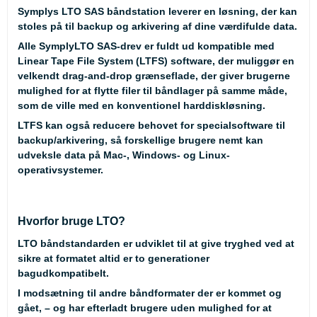
Symplys LTO SAS båndstation leverer en løsning, der kan
stoles på til backup og arkivering af dine værdifulde data.
Alle SymplyLTO SAS-drev er fuldt ud kompatible med
Linear Tape File System (LTFS) software, der muliggør en
velkendt drag-and-drop grænseflade, der giver brugerne
mulighed for at flytte filer til båndlager på samme måde,
som de ville med en konventionel harddiskløsning.
LTFS kan også reducere behovet for specialsoftware til
backup/arkivering, så forskellige brugere nemt kan
udveksle data på Mac-, Windows- og Linux-
operativsystemer.
Hvorfor bruge LTO?
LTO båndstandarden er udviklet til at give tryghed ved at
sikre at formatet altid er to generationer
bagudkompatibelt.
I modsætning til andre båndformater der er kommet og
gået, – og har efterladt brugere uden mulighed for at