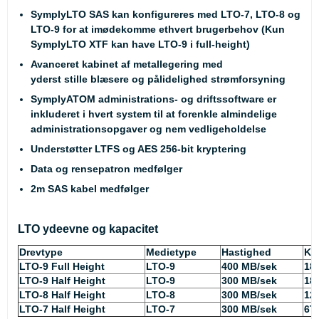
SymplyLTO SAS kan konfigureres med LTO-7, LTO-8 og
LTO-9 for at imødekomme ethvert brugerbehov (Kun
SymplyLTO XTF kan have LTO-9 i full-height)
Avanceret kabinet af metallegering med
yderst stille blæsere og pålidelighed strømforsyning
SymplyATOM administrations- og driftssoftware er
inkluderet i hvert system til at forenkle almindelige
administrationsopgaver og nem vedligeholdelse
Understøtter LTFS og AES 256-bit kryptering
Data og rensepatron medfølger
2m SAS kabel medfølger
LTO ydeevne og kapacitet
Drevtype
Medietype
Hastighed
Ka
LTO-9 Full Height
LTO-9
400 MB/sek
18
LTO-9 Half Height
LTO-9
300 MB/sek
18
LTO-8 Half Height
LTO-8
300 MB/sek
12
LTO-7 Half Height
LTO-7
300 MB/sek
6T