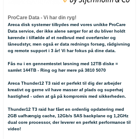
ProCare Data - Vi har din ryg!
Areca disk systemer tilbydes med vores unikke ProCare
Data service, der ikke alene sørger for at du bliver holdt
kørende i tilfælde af et nedbrud med overførsler og
låneudstyr, men også er data rednings forsøg, rådgivning
og remote support i 3 år! Vi har fokus på dine data.
Fås nu i en gennemtestet løsning med 12TB diske =
samlet 144TB - Ring og hør mere på 3810 5070
Areca Thunder12 T3 raid er perfekt til dig der arbejder
kreativt og gerne vil have masser af plads og superhøj
hastighed - uden at gå på kompromis med sikkerheden.
Thunder12 T3 raid har fået en ordenlig opdatering med
2GB uafhængig cache, 12Gb/s SAS backplane og 1,2GHz
dual core processor, der leverer en perfekt performance til
video!