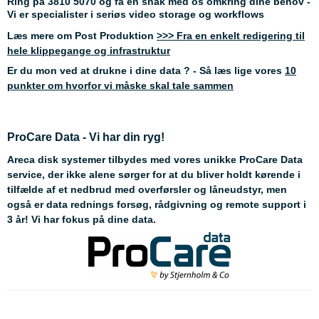
Ring på 3810 5070
og få en snak med os omkring dine behov -
Vi er specialister i seriøs video storage og workflows
Læs mere om Post Produktion
>>> Fra en enkelt redigering til
hele klippegange og infrastruktur
Er du mon ved at drukne i dine data ? - Så læs lige vores
10
punkter om hvorfor vi måske skal tale sammen
ProCare Data - Vi har din ryg!
Areca disk systemer tilbydes med vores unikke ProCare Data
service, der ikke alene sørger for at du bliver holdt kørende i
tilfælde af et nedbrud med overførsler og låneudstyr, men
også er data rednings forsøg, rådgivning og remote support i
3 år! Vi har fokus på dine data.