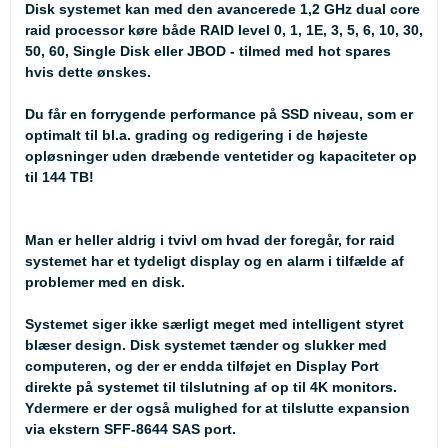
Disk systemet kan med den avancerede 1,2 GHz dual core
raid processor køre både RAID level 0, 1, 1E, 3, 5, 6, 10, 30,
50, 60, Single Disk eller JBOD - tilmed med hot spares
hvis dette ønskes.
Du får en forrygende performance på SSD niveau, som er
optimalt til bl.a. grading og redigering i de højeste
opløsninger uden dræbende ventetider og kapaciteter op
til 144 TB!
Man er heller aldrig i tvivl om hvad der foregår, for raid
systemet har et tydeligt display og en alarm i tilfælde af
problemer med en disk.
Systemet siger ikke særligt meget med intelligent styret
blæser design. Disk systemet tænder og slukker med
computeren, og der er endda tilføjet en Display Port
direkte på systemet til tilslutning af op til 4K monitors.
Ydermere er der også mulighed for at tilslutte expansion
via ekstern SFF-8644 SAS port.