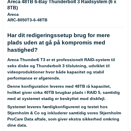
Areca 48TB 6-Bay Thunderbolt 3 Raidsystem (6 x
8TB)
Areca
ARC-8050T3-6-48TB
Har dit redigeringssetup brug for mere
plads uden at gå på kompromis med
hastighed?
Areca Thunder6 T3 er et professionelt RAID-system til
seks diske og Thunderbolt 3 tilslutning, udviklet til
videoproduktioner hvor både kapacitet og stabil
performance er afgørende.
Denne konfiguration leveres med 48TB rå kapacitet,
hvilket giver cirka 40TB brugbar plads i RAID 5, samtidig
med at systemet stadig er beskyttet mod diskfejl.
Systemet leveres færdigkonfigureret og testet hos
Stjernholm & Co og inkluderer samtidig vores Stjernholm
ProCare Data aftale, som giver ekstra sikkerhed omkring
dine data.