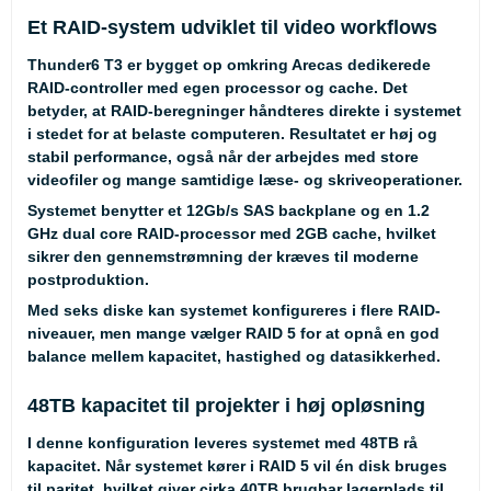
Et RAID-system udviklet til video workflows
Thunder6 T3 er bygget op omkring Arecas dedikerede
RAID-controller med egen processor og cache. Det
betyder, at RAID-beregninger håndteres direkte i systemet
i stedet for at belaste computeren. Resultatet er høj og
stabil performance, også når der arbejdes med store
videofiler og mange samtidige læse- og skriveoperationer.
Systemet benytter et 12Gb/s SAS backplane og en 1.2
GHz dual core RAID-processor med 2GB cache, hvilket
sikrer den gennemstrømning der kræves til moderne
postproduktion.
Med seks diske kan systemet konfigureres i flere RAID-
niveauer, men mange vælger RAID 5 for at opnå en god
balance mellem kapacitet, hastighed og datasikkerhed.
48TB kapacitet til projekter i høj opløsning
I denne konfiguration leveres systemet med 48TB rå
kapacitet. Når systemet kører i RAID 5 vil én disk bruges
til paritet, hvilket giver cirka 40TB brugbar lagerplads til