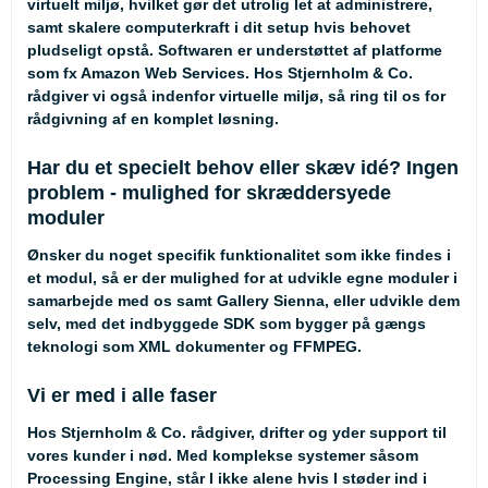
virtuelt miljø, hvilket gør det utrolig let at administrere,
samt skalere computerkraft i dit setup hvis behovet
pludseligt opstå. Softwaren er understøttet af platforme
som fx Amazon Web Services. Hos Stjernholm & Co.
rådgiver vi også indenfor virtuelle miljø, så ring til os for
rådgivning af en komplet løsning.
Har du et specielt behov eller skæv idé? Ingen
problem - mulighed for skræddersyede
moduler
Ønsker du noget specifik funktionalitet som ikke findes i
et modul, så er der mulighed for at udvikle egne moduler i
samarbejde med os samt Gallery Sienna, eller udvikle dem
selv, med det indbyggede SDK som bygger på gængs
teknologi som XML dokumenter og FFMPEG.
Vi er med i alle faser
Hos Stjernholm & Co. rådgiver, drifter og yder support til
vores kunder i nød. Med komplekse systemer såsom
Processing Engine, står I ikke alene hvis I støder ind i