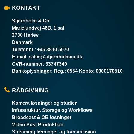
KONTAKT
Stjernholm & Co
Marielundvej 46B, 1.sal
2730 Herlev
Danmark
Telefonnr.
:
+45 3810 5070
E-mail
:
sales@stjernholmco.dk
CVR-nummer
:
33747349
Bankoplysninger
:
Reg.: 0554 Konto: 0000170510
RÅDGIVNING
Kamera løsninger og studier
Infrastruktur, Storage og Workflows
Broadcast & OB løsninger
Video Post Produktion
Streaming løsninger og transmission