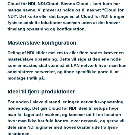
Cloud for NDI, NDI.Cloud, Sienna Cloud - kært barn har
mange navne. Vi prøver at holde os til navnet “Cloud for
NDI”. Det korte eller det lange er, at Cloud for NDI bringer
fysiske adskilte lokationer sammen uden at det kræver
timelang opsætning og konfiguration.
Master/slave konfiguration
Deling af NDI kilder mellem to eller flere nodes kræver en
master/slave opsætning. Dette vil sige at den ene node
som er master, skal være på et LAN netværk hvor man kan
administrere netværket, og åbne specifikke porte til at
modtage trafik på.
Ideel til fjern-produktioner
For noden i slave tilstand, er ingen netværks-opsætning
nødvendig. Det gør Cloud for NDI ideel til setups hvor
man fx. tager ud i marken, og kommer ud til en location
hvor man ikke har fuld kontrol over netværk, og gerne vil
dele sine NDI signaler med hovedkvarter ude fra fjern-
lokationen.