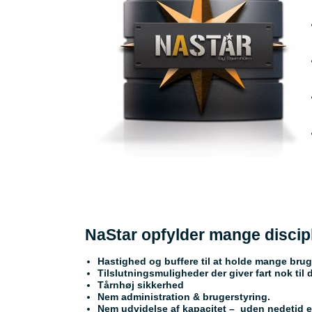
NaStar opfylder mange discip
Hastighed og buffere til at holde mange bru
Tilslutningsmuligheder der giver fart nok til 
Tårnhøj sikkerhed
Nem administration & brugerstyring.
Nem udvidelse af kapacitet – uden nedetid 