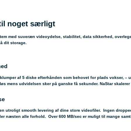
il noget særligt
em med suveræn videoydelse, stabilitet, data sikkerhed, overleg
å dit storage.
hed
i klumper af 5 diske efterhånden som behovet for plads vokser, –
 løs mens udvidelsen sker på ganske få sekunder. NaStar skalerer h
se
 en utroligt smooth levering af dine store videofiler. Ingen drop
under næsten alle forhold. Over 600 MB/sec er muligt til mange samt