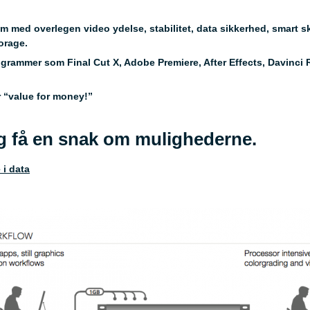
m med overlegen video ydelse, stabilitet, data sikkerhed, smart 
orage.
rogrammer som Final Cut X, Adobe Premiere, After Effects, Davin
er “value for money!”
g få en snak om mulighederne.
 i data