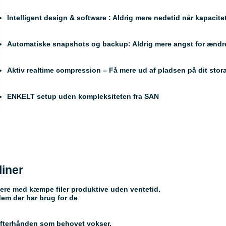
Intelligent design & software : Aldrig mere nedetid når kapaci
Automatiske snapshots og backup: Aldrig mere angst for ændred
Aktiv realtime compression – Få mere ud af pladsen på dit stor
ENKELT setup uden kompleksiteten fra SAN
liner
gere med kæmpe filer produktive uden ventetid.
dem der har brug for de
efterhånden som behovet vokser.