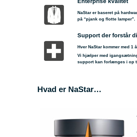
Enterprise kvalitet
NaStar er baseret på hardwar
på “pjank og flotte lamper”. 
Support der forstår 
Hver NaStar kommer med 1 år
Vi hjælper med igangsætning
support kan forlænges i op ti
Hvad er NaStar…