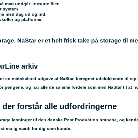
 så man undgår korrupte filer.
rt system
ne med dag ud og ind.
koller og platforme.
age. NaStar er et helt frisk take på storage til
rLine arkiv
r en nedskaleret udgave af NaStar, beregnet udelukkende til repl
for pengene, og har alle de samme fordele som med NaStar til at h
 der forstår alle udfordringerne
orage løsninger til den danske Post Production branche, og kende
est mulig værdi for dig som kunde.