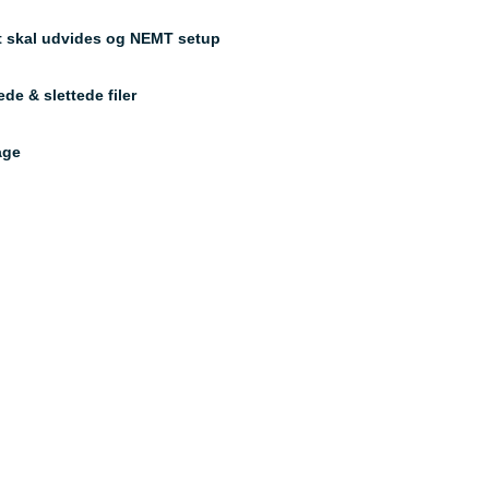
tet skal udvides og NEMT setup
e & slettede filer
age