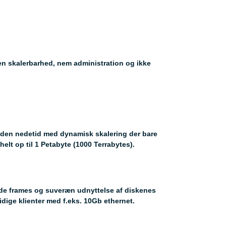
en skalerbarhed, nem administration og ikke
 uden nedetid med dynamisk skalering der bare
elt op til 1 Petabyte (1000 Terrabytes).
pede frames og suveræn udnyttelse af diskenes
idige klienter med f.eks. 10Gb ethernet.