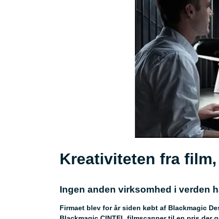
Kreativiteten fra fil
Ingen anden virksomhed i verden har
Firmaet blev for år siden købt af Blackmagic De
Blackmagic CINTEL filmscanner til en pris der gø