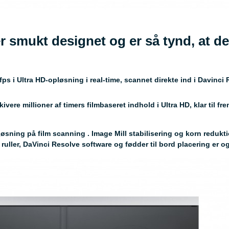
 smukt designet og er så tynd, at d
ps i Ultra HD-opløsning i real-time, scannet direkte ind i Davinci 
ivere millioner af timers filmbaseret indhold i Ultra HD, klar til fr
øsning på film scanning . Image Mill stabilisering og korn reduk
gs ruller, DaVinci Resolve software og fødder til bord placering er o