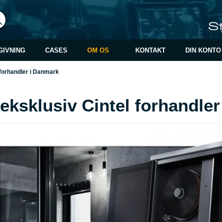
GIVNING
CASES
OM OS
KONTAKT
DIN KONTO
 forhandler i Danmark
eksklusiv Cintel forhandle