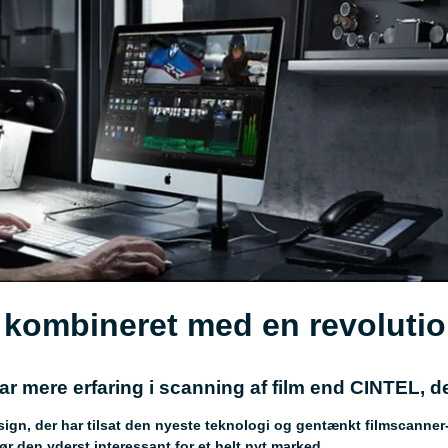
m, kombineret med en revolutio
 mere erfaring i scanning af film end CINTEL, der
sign, der har tilsat den nyeste teknologi og gentænkt filmscanne
r den yderst interessant for et helt nyt marked.