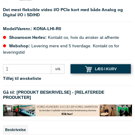
Det mest fleksible video I/O PCIe kort med både Analog og
Digital I/O i SD/HD
Model/Varenr.:
KONA-LHI-R0
Showroom Herlev:
Kontakt os, hvis du ønsker at afhente
Webshop:
Levering mere end 5 hverdage. Kontakt os for
leveringstid
LÆG I KURV
stk
Tilføj til ønskeliste
Gå til:
[PRODUKT BESKRIVELSE]
-
[RELATEREDE
PRODUKTER]
Beskrivelse