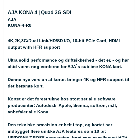
AJA KONA 4 | Quad 3G-SDI
AJA
KONA-4-R0
4K,2K,3G/Dual Link/HD/SD I/O, 10-bit PCIe Card, HDMI
output with HFR support
Ultra solid performance og driftsikkerhed - det er, - og har
altid været nøgleorderne for AJA`s sublime KONA kort.
Denne nye version af kortet bringer 4K og HFR support til
det berømte kort.
Kortet er det forestrukne hos stort set alle software
producenter: Autodesk, Apple, Sienna, softron, m.fl,
anbefaler alle Kona.
Den tekniske præcision er helt i top, og kortet har
indbygget flere unikke AJA features som 10 bit
UP/DOWN/CROSS conversion, hardware accellereret HDV