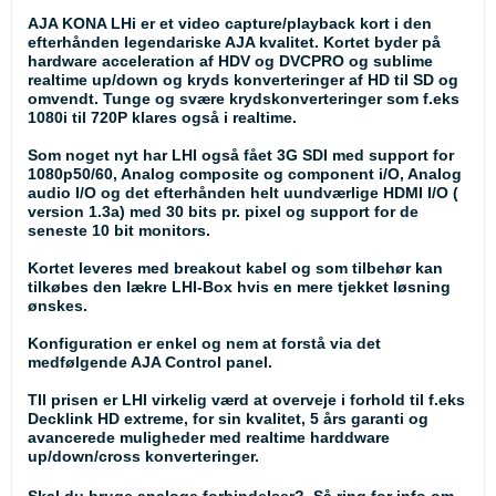
AJA KONA LHi er et video capture/playback kort i den
efterhånden legendariske AJA kvalitet. Kortet byder på
hardware acceleration af HDV og DVCPRO og sublime
realtime up/down og kryds konverteringer af HD til SD og
omvendt. Tunge og svære krydskonverteringer som f.eks
1080i til 720P klares også i realtime.
Som noget nyt har LHI også fået 3G SDI med support for
1080p50/60, Analog composite og component i/O, Analog
audio I/O og det efterhånden helt uundværlige HDMI I/O (
version 1.3a) med 30 bits pr. pixel og support for de
seneste 10 bit monitors.
Kortet leveres med breakout kabel og som tilbehør kan
tilkøbes den lækre LHI-Box hvis en mere tjekket løsning
ønskes.
Konfiguration er enkel og nem at forstå via det
medfølgende AJA Control panel.
TIl prisen er LHI virkelig værd at overveje i forhold til f.eks
Decklink HD extreme, for sin kvalitet, 5 års garanti og
avancerede muligheder med realtime harddware
up/down/cross konverteringer.