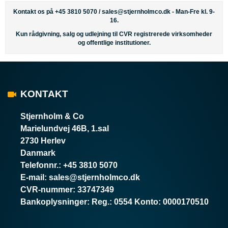
Kontakt os på +45 3810 5070 /
sales@stjernholmco.dk
- Man-Fre kl. 9-
16.
Kun rådgivning, salg og udlejning til CVR registrerede virksomheder
og offentlige institutioner.
KONTAKT
Stjernholm & Co
Marielundvej 46B, 1.sal
2730 Herlev
Danmark
Telefonnr.
:
+45 3810 5070
E-mail
:
sales@stjernholmco.dk
CVR-nummer
:
33747349
Bankoplysninger
:
Reg.: 0554 Konto: 0000170510