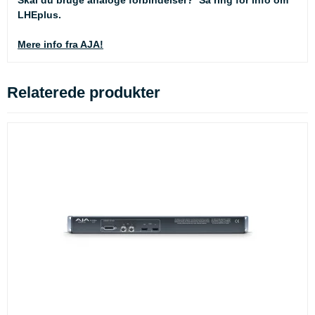
Skal du bruge analoge forbindelser? Så ring for info om
LHEplus.
Mere info fra AJA!
Relaterede produkter