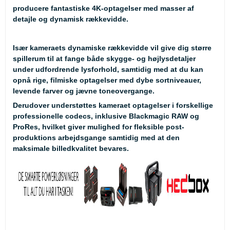
producere fantastiske 4K-optagelser med masser af
detajle og dynamisk rækkevidde.
Især kameraets dynamiske rækkevidde vil give dig større
spillerum til at fange både skygge- og højlysdetaljer
under udfordrende lysforhold, samtidig med at du kan
opnå rige, filmiske optagelser med dybe sortniveauer,
levende farver og jævne toneovergange.
Derudover understøttes kameraet optagelser i forskellige
professionelle codecs, inklusive Blackmagic RAW og
ProRes, hvilket giver mulighed for fleksible post-
produktions arbejdsgange samtidig med at den
maksimale billedkvalitet bevares.