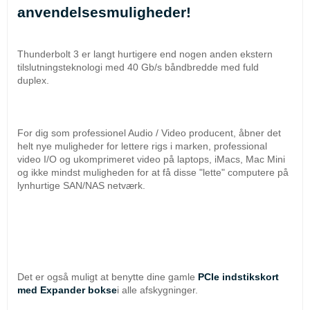
anvendelsesmuligheder!
Thunderbolt 3 er langt hurtigere end nogen anden ekstern 
tilslutningsteknologi med 40 Gb/s båndbredde med fuld 
duplex.
For dig som professionel Audio / Video producent, åbner det 
helt nye muligheder for lettere rigs i marken, professional 
video I/O og ukomprimeret video på laptops, iMacs, Mac Mini 
og ikke mindst muligheden for at få disse "lette" computere på 
lynhurtige SAN/NAS netværk.
Det er også muligt at benytte dine gamle 
PCIe indstikskort 
med Expander bokse
i alle afskygninger.