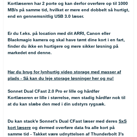
Kortlæseren har 2 porte og kan derfor overføre op til 1000
MB/s på samme tid, hvilket er mere end dobbelt så hurtigt,
end en gennemsnitlig USB 3.0 læser.
Er du f.eks. på location med dit ARRI, Canon eller
Blackmagic kamera og skal have tømt dine kort i en fart,
finder du ikke en hurtigere og mere sikker løsning på
markedet end denne.
Har du brug for lynhurtig video storage med masser af
plads - Så kan du leje storage løsninger her og nu!
Sonnet Dual CFast 2.0 Pro er lille og hårdfør
Kortlæseren er lille i størrelse, men stadig hårdfør nok til
at du kan slæbe den med i din udstyrs rygsæk.
Du kan stack'e Sonnet's Dual CFast læser med deres
SxS
kort læsere
og dermed overføre data fra alle kort på
samme tid - Takket være udnyttelsen af Thunderbolt 3's