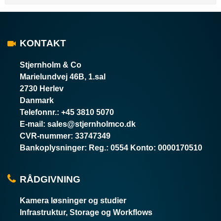
KONTAKT
Stjernholm & Co
Marielundvej 46B, 1.sal
2730 Herlev
Danmark
Telefonnr.
:
+45 3810 5070
E-mail
:
sales@stjernholmco.dk
CVR-nummer
:
33747349
Bankoplysninger
:
Reg.: 0554 Konto: 0000170510
RÅDGIVNING
Kamera løsninger og studier
Infrastruktur, Storage og Workflows