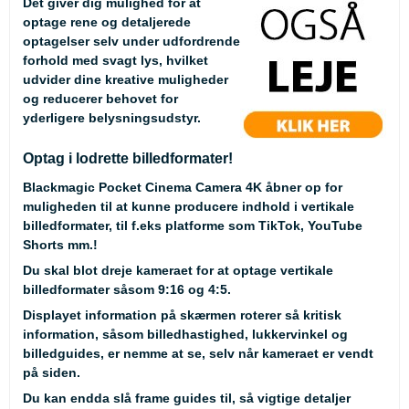
Det giver dig mulighed for at
optage rene og detaljerede
optagelser selv under udfordrende
forhold med svagt lys, hvilket
udvider dine kreative muligheder
og reducerer behovet for
yderligere belysningsudstyr.
Optag i lodrette billedformater!
Blackmagic Pocket Cinema Camera 4K åbner op for
muligheden til at kunne producere indhold i vertikale
billedformater, til f.eks platforme som TikTok, YouTube
Shorts mm.!
Du skal blot dreje kameraet for at optage vertikale
billedformater såsom 9:16 og 4:5.
Displayet information på skærmen roterer så kritisk
information, såsom billedhastighed, lukkervinkel og
billedguides, er nemme at se, selv når kameraet er vendt
på siden.
Du kan endda slå frame guides til, så vigtige detaljer