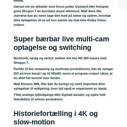
enhed.
Uanset om du arbejder som focus puller, lysmand eller fotograf,
giver Shogun 7 en konstant visuel reference. Med dens lille
størrelse kan du nemt tage den med på settet og opleve, hvordan
dine optagelser vil se ud hos seeren via real-time Dolby Vision
output.
Super bærbar live multi-cam
optagelse og switching
Monitorér, optag og switch mellem fire live HD SDI-inputs med
Shogun 7.
Perfekt til live streaming og multicam-produktioner, kan du optage
ISO på hver kanal i op til HDp60, mens et program-output sikrer, at
du altid har kontrol over feedet.
Med Atomos XML-filer kan du hurtigt og nemt importere dine
optagelser til redigering, hvor lyd også er organiseret pr. kanal.
Tilføj analoge lydindgange eller digitale kanaler, og oplev fuld
fleksibilitet til enhver produktion.
Historiefortælling i 4K og
slow-motion