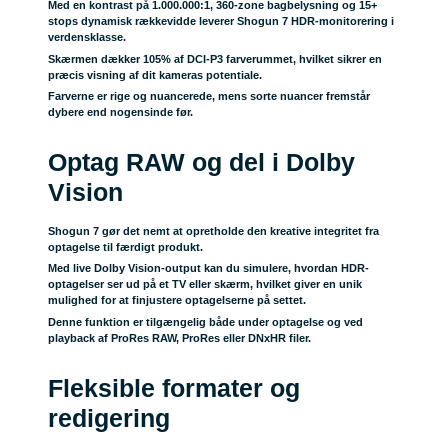
Med en kontrast på 1.000.000:1, 360-zone bagbelysning og 15+
stops dynamisk rækkevidde leverer Shogun 7 HDR-monitorering i
verdensklasse.
Skærmen dækker 105% af DCI-P3 farverummet, hvilket sikrer en
præcis visning af dit kameras potentiale.
Farverne er rige og nuancerede, mens sorte nuancer fremstår
dybere end nogensinde før.
Optag RAW og del i Dolby
Vision
Shogun 7 gør det nemt at opretholde den kreative integritet fra
optagelse til færdigt produkt.
Med live Dolby Vision-output kan du simulere, hvordan HDR-
optagelser ser ud på et TV eller skærm, hvilket giver en unik
mulighed for at finjustere optagelserne på settet.
Denne funktion er tilgængelig både under optagelse og ved
playback af ProRes RAW, ProRes eller DNxHR filer.
Fleksible formater og
redigering