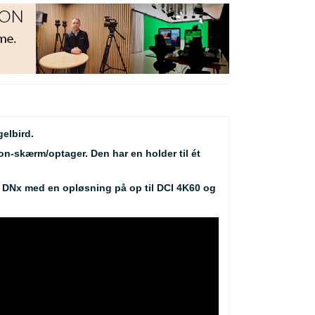
elbird.
n-skærm/optager. Den har en holder til ét
d DNx med en opløsning på op til DCI 4K60 og