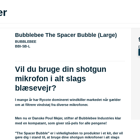
er
Bubblebee The Spacer Bubble (Large)
BUBBLEBEE
BBI-SB-L
Vil du bruge din shotgun
mikrofon i alt slags
blæsevejr?
I mange år har Rycote domineret windkiller markedet når gælder
om at filtrere vindstøj fra diverse mikrofoner.
Men nu er Danske Poul Mejer, stifter af Bubblebee Industries klar
med en kompatant, som giver stå-pels for alle pengene!
"The Spacer Bubble" er i virkeligheden to produkter i et kit, der vil
gøre dig i stand til, at bruge dine shotgun mikrofoner i alt slags