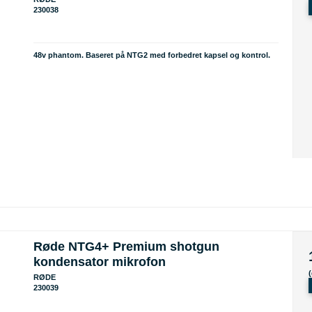
230038
48v phantom. Baseret på NTG2 med forbedret kapsel og kontrol.
Røde NTG4+ Premium shotgun
kondensator mikrofon
RØDE
230039