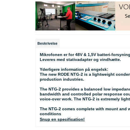
Beskrivelse
Mikrofonen er for 48V & 1,5V batteri-forsyning
Leveres med stativadapter og vindhætte.
Yderligere information på engelsk:
The new RODE NTG-2 is a lightweight condense
production industries.
The NTG-2 provides a balanced low impedance 
bandwidth and controlled polar response coup
voice-over work. The NTG-2 is extremely ligh
The NTG-2 comes complete with mount and wi
conditions
Snup en specification!