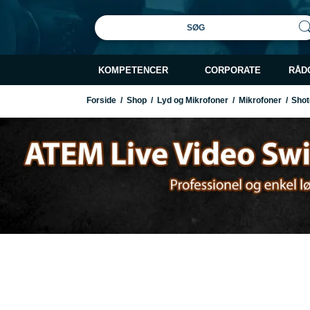
SØG
KOMPETENCER
CORPORATE
RÅD
Forside
/
Shop
/
Lyd og Mikrofoner
/
Mikrofoner
/
Shot