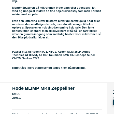
vejr.
Montér Spaceren på mikrofonen indendørs eller udendørs i let
vind og undgå at midste de fine høje frekvenser, som man normalt
mister med en pels.
Hvis den lette vind bliver til storm bliver du selvfølgelig nødt til at
monterer den medfølgende pels, men du vil i mange tilfælde
opleve at Spaceren er nok vinddæmpning i sig selv. Den lette
konstruktion er stærk men alligevel nem at få på i en fart takket
være en gummi-indgang som samtidig holder fast i mikrofonen så
den ikke pludselig falder af.
Passer bl.a. til Røde NTG1, NTG2, Azden SGM-250P, Audio-
Technica AT 835ST, AT 897. Neumann KMR 81. Schoeps Super
CMIT5. Sanken CS 2
Kittet fåes i flere størrelser og tages hjem på bestilling.
Røde BLIMP MKII Zeppeliner
RØDE
230310