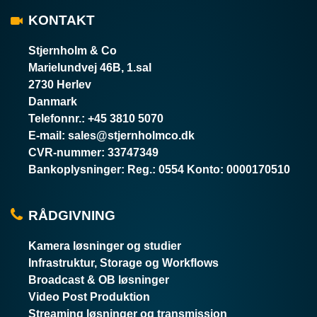
KONTAKT
Stjernholm & Co
Marielundvej 46B, 1.sal
2730 Herlev
Danmark
Telefonnr.
:
+45 3810 5070
E-mail
:
sales@stjernholmco.dk
CVR-nummer
:
33747349
Bankoplysninger
:
Reg.: 0554 Konto: 0000170510
RÅDGIVNING
Kamera løsninger og studier
Infrastruktur, Storage og Workflows
Broadcast & OB løsninger
Video Post Produktion
Streaming løsninger og transmission