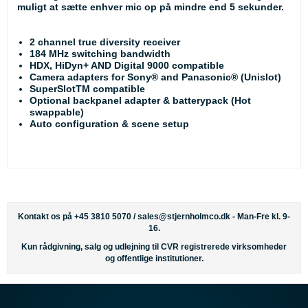
muligt at sætte enhver mic op på mindre end 5 sekunder.
2 channel true diversity receiver
184 MHz switching bandwidth
HDX, HiDyn+ AND Digital 9000 compatible
Camera adapters for Sony® and Panasonic® (Unislot)
SuperSlotTM compatible
Optional backpanel adapter & batterypack (Hot
swappable)
Auto configuration & scene setup
Kontakt os på +45 3810 5070 /
sales@stjernholmco.dk
- Man-Fre kl. 9-
16.
Kun rådgivning, salg og udlejning til CVR registrerede virksomheder
og offentlige institutioner.