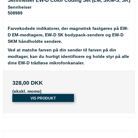
Sennheiser EW-D Color Coding Set (EM, SKM-S, SK)
Sennheiser
508989
Farvekodede indikatorer, der magnetisk fastgøres på EW-
D EM-modtagere, EW-D SK bodypack-sendere og EW-D
SKM håndholdte sendere.
Ved at matche farven på din sender til farven på din
modtager, kan du hurtigt identificere og holde styr på alle
dine EW-D trådløse mikrofonkanaler.
328,00 DKK
(ekskl. moms)
VIS PRODUKT