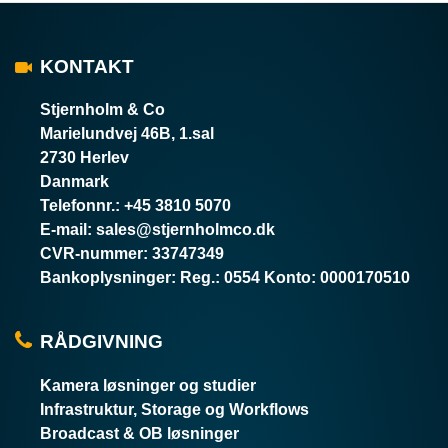
KONTAKT
Stjernholm & Co
Marielundvej 46B, 1.sal
2730 Herlev
Danmark
Telefonnr.
:
+45 3810 5070
E-mail
:
sales@stjernholmco.dk
CVR-nummer
:
33747349
Bankoplysninger
:
Reg.: 0554 Konto: 0000170510
RÅDGIVNING
Kamera løsninger og studier
Infrastruktur, Storage og Workflows
Broadcast & OB løsninger