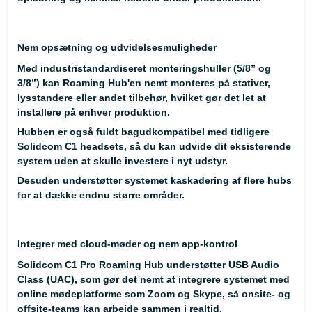
Nem opsætning og udvidelsesmuligheder
Med industristandardiseret monteringshuller (5/8” og
3/8”) kan Roaming Hub'en nemt monteres på stativer,
lysstandere eller andet tilbehør, hvilket gør det let at
installere på enhver produktion.
Hubben er også fuldt
bagudkompatibel
med tidligere
Solidcom C1
headsets, så du kan udvide dit eksisterende
system uden at skulle investere i nyt udstyr.
Desuden understøtter systemet kaskadering af flere hubs
for at dække endnu større områder.
Integrer med cloud-møder og nem app-kontrol
Solidcom C1 Pro Roaming Hub understøtter
USB Audio
Class (UAC)
, som gør det nemt at integrere systemet med
online mødeplatforme som
Zoom
og
Skype
, så onsite- og
offsite-teams kan arbejde sammen i realtid.