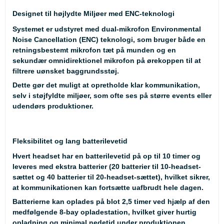
Designet til højlydte Miljøer med ENC-teknologi
Systemet er udstyret med
dual-mikrofon Environmental
Noise Cancellation (ENC)
teknologi, som bruger både en
retningsbestemt mikrofon tæt på munden og en
sekundær omnidirektionel mikrofon på ørekoppen til at
filtrere uønsket baggrundsstøj.
Dette gør det muligt at opretholde klar kommunikation,
selv i støjfyldte miljøer, som ofte ses på større events eller
udendørs produktioner.
Fleksibilitet og lang batterilevetid
Hvert headset har en batterilevetid på op til
10 timer
og
leveres med ekstra batterier (20 batterier til 10-headset-
sættet og 40 batterier til 20-headset-sættet), hvilket sikrer,
at kommunikationen kan fortsætte uafbrudt hele dagen.
Batterierne kan oplades på blot
2,5 timer
ved hjælp af den
medfølgende
8-bay opladestation
, hvilket giver hurtig
opladning og minimal nedetid under produktionen.