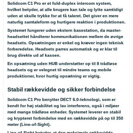
Solidcom C1 Pro er et fuld-duplex intercom system,
hvilket betyder, at alle brugere kan tale og lytte samtidigt
uden at skulle trykke for at få taleret. Det giver en mere
naturlig samtaleform og hurtigere reaktion i produktionen.
Systemet fungerer uden ekstern basestation, da master-
headsettet håndterer kommunikationen mellem de øvrige
headsets. Opsætningen er enkel og kræver ingen teknisk
forberedelse. Headsets parres automatisk og er klar til
brug direkte ud af kassen.
En opsætning uden HUB understøtter op til 8 trådløse
headsets og er velegnet til mindre teams og mobile
produktioner, hvor hurtig opsætning er vigtig.
Stabil rækkevidde og sikker forbindelse
Solidcom C1 Pro benytter DECT 6.0-teknologi, som er
kendt for høj stabilitet og lav interferens, også i miljøer
med mange trådløse enheder. Systemet leverer en stabil
og krypteret forbindelse med en rækkevidde på op til 350
meter (Line-of-Sight).
Line-of-Sight betyder, at den maksimale rækkevidde