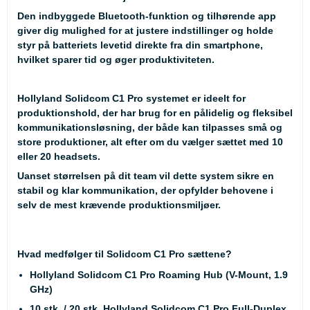
Den indbyggede
Bluetooth-funktion
og tilhørende app
giver dig mulighed for at justere indstillinger og holde
styr på batteriets levetid direkte fra din smartphone,
hvilket sparer tid og øger produktiviteten.
Hollyland Solidcom C1 Pro systemet er ideelt for
produktionshold, der har brug for en pålidelig og fleksibel
kommunikationsløsning, der både kan tilpasses små og
store produktioner, alt efter om du vælger sættet med
10
eller 20 headsets
.
Uanset størrelsen på dit team vil dette system sikre en
stabil og klar kommunikation, der opfylder behovene i
selv de mest krævende produktionsmiljøer.
Hvad medfølger til Solidcom C1 Pro sættene?
Hollyland Solidcom C1 Pro Roaming Hub (V-Mount, 1.9
GHz)
10 stk. / 20 stk. Hollyland Solidcom C1 Pro Full-Duplex