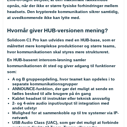
opnås, når der ikke er større fysiske forhindringer mellem
headsets. Den krypterede kommunikation sikrer samtidig,
at uvedkommende ikke kan lytte med.
Hvornår giver HUB-versionen mening?
Solidcom C1 Pro kan udvides med en HUB-base, som er
målrettet mere komplekse produktioner og større teams,
hvor kommunikationen skal styres mere struktureret.
En HUB-baseret intercom-løsning samler
kommunikationen ét sted og giver adgang til funktioner
som:
A og B gruppeopdeling, hvor teamet kan opdeles i to
separate kommunikationsgrupper
ANNOUNCE-funktion, der gør det muligt at sende en
fælles besked til alle brugere på én gang
Kablet headset til instruktør eller teknisk ansvarlig
2- og 4-wire audio input/output til integration med
andet udstyr
Mulighed for at sammenkoble op til tre systemer via IP-
netværk
USB Audio Class (UAC), som gør det muligt at forbinde