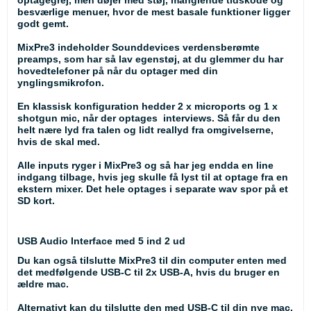
optagegrej, men døjer med støj, manglende tidskode og
besværlige menuer, hvor de mest basale funktioner ligger
godt gemt.
MixPre3 indeholder Sounddevices verdensberømte
preamps, som har så lav egenstøj, at du glemmer du har
hovedtelefoner på når du optager med din
ynglingsmikrofon.
En klassisk konfiguration hedder 2 x microports og 1 x
shotgun mic, når der optages interviews. Så får du den
helt nære lyd fra talen og lidt reallyd fra omgivelserne,
hvis de skal med.
Alle inputs ryger i MixPre3 og så har jeg endda en line
indgang tilbage, hvis jeg skulle få lyst til at optage fra en
ekstern mixer. Det hele optages i separate wav spor på et
SD kort.
USB Audio Interface med 5 ind 2 ud
Du kan også tilslutte MixPre3 til din computer enten med
det medfølgende USB-C til 2x USB-A, hvis du bruger en
ældre mac.
Alternativt kan du tilslutte den med USB-C til din nye mac,