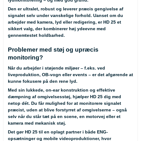
lydmonitorering – og med god grund.
Den er ultralet, robust og leverer præcis gengivelse af
signalet selv under vanskelige forhold. Uanset om du
arbejder med kamera, lyd eller redigering, er HD 25 et
sikkert valg, der kombinerer høj ydeevne med
gennemtestet holdbarhed.
Problemer med støj og upræcis
monitoring?
Når du arbejder i støjende miljøer – f.eks. ved
liveproduktion, OB-vogn eller events – er det afgørende at
kunne fokusere på den rene lyd.
Med sin lukkede, on-ear konstruktion og effektive
dæmpning af omgivelsesstøj, hjælper HD 25 dig med
netop dét. Du får mulighed for at monitorere signalet
præcist, uden at blive forstyrret af omgivelserne – også
selv når du står tæt på en scene, en motorvej eller et
kamera med mekanisk støj.
Det gør HD 25 til en oplagt partner i både ENG-
opsætninger og mobile videoproduktioner, hvor