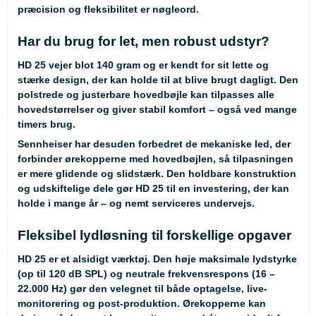
præcision og fleksibilitet er nøgleord.
Har du brug for let, men robust udstyr?
HD 25 vejer blot 140 gram og er kendt for sit lette og
stærke design, der kan holde til at blive brugt dagligt. Den
polstrede og justerbare hovedbøjle kan tilpasses alle
hovedstørrelser og giver stabil komfort – også ved mange
timers brug.
Sennheiser har desuden forbedret de mekaniske led, der
forbinder ørekopperne med hovedbøjlen, så tilpasningen
er mere glidende og slidstærk. Den holdbare konstruktion
og udskiftelige dele gør HD 25 til en investering, der kan
holde i mange år – og nemt serviceres undervejs.
Fleksibel lydløsning til forskellige opgaver
HD 25 er et alsidigt værktøj. Den høje maksimale lydstyrke
(op til 120 dB SPL) og neutrale frekvensrespons (16 –
22.000 Hz) gør den velegnet til både optagelse, live-
monitorering og post-produktion. Ørekopperne kan