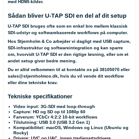
med HDMI-kilder.
Sådan bliver U-TAP SDI en del af dit setup
U-TAP SDI bruges ofte som en enkel bro mellem klassisk
SDI-udstyr og softwarebaserede workflows på computer.
Hos Stjernholm & Co arbejder vi dagligt med USB capture,
SDI-infrastruktur og softwareintegration og kan sparre
om, hvorvidt U-TAP SDI er den rigtige løsning, eller om et
andet setup giver bedre mening.
Du er altid velkommen til at kontakte os på
38105070
eller
sales@stjernholmco.dk
, hvis du vil vende dit workflow
eller dine tekniske krav.
Tekniske specifikationer
Video input
: 3G-SDI med loop-through
Capture
: HD og SD op til 1080p 60
Farverum
: YCbCr 4:2:2 10-bit workflows
Tilslutning
: USB 3.0 (USB 3.2 Gen 1)
Kompatibilitet
: macOS, Windows og Linux (Ubuntu og
Rocky)
Drivere
: UVC og UAC, ingen tredjepartsdrivere