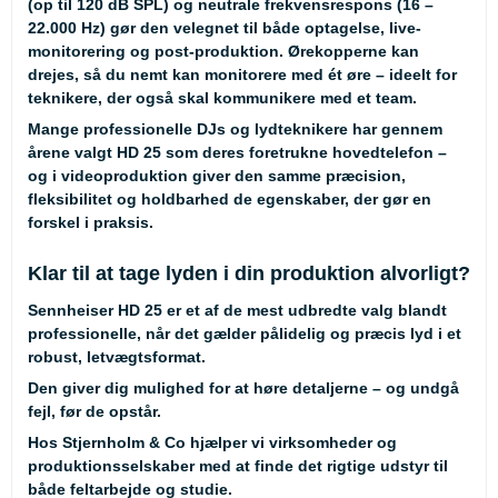
(op til 120 dB SPL) og neutrale frekvensrespons (16 –
22.000 Hz) gør den velegnet til både optagelse, live-
monitorering og post-produktion. Ørekopperne kan
drejes, så du nemt kan monitorere med ét øre – ideelt for
teknikere, der også skal kommunikere med et team.
Mange professionelle DJs og lydteknikere har gennem
årene valgt HD 25 som deres foretrukne hovedtelefon –
og i videoproduktion giver den samme præcision,
fleksibilitet og holdbarhed de egenskaber, der gør en
forskel i praksis.
Klar til at tage lyden i din produktion alvorligt?
Sennheiser HD 25 er et af de mest udbredte valg blandt
professionelle, når det gælder pålidelig og præcis lyd i et
robust, letvægtsformat.
Den giver dig mulighed for at høre detaljerne – og undgå
fejl, før de opstår.
Hos Stjernholm & Co hjælper vi virksomheder og
produktionsselskaber med at finde det rigtige udstyr til
både feltarbejde og studie.