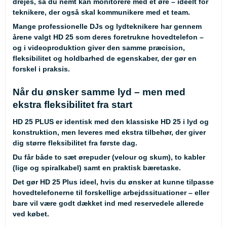
drejes, så du nemt kan monitorere med ét øre – ideelt for
teknikere, der også skal kommunikere med et team.
Mange professionelle DJs og lydteknikere har gennem
årene valgt HD 25 som deres foretrukne hovedtelefon –
og i videoproduktion giver den samme præcision,
fleksibilitet og holdbarhed de egenskaber, der gør en
forskel i praksis.
Når du ønsker samme lyd – men med
ekstra fleksibilitet fra start
HD 25 PLUS er identisk med den klassiske HD 25 i lyd og
konstruktion, men leveres med ekstra tilbehør, der giver
dig større fleksibilitet fra første dag.
Du får både to sæt ørepuder (velour og skum), to kabler
(lige og spiralkabel) samt en praktisk bæretaske.
Det gør HD 25 Plus ideel, hvis du ønsker at kunne tilpasse
hovedtelefonerne til forskellige arbejdssituationer – eller
bare vil være godt dækket ind med reservedele allerede
ved købet.