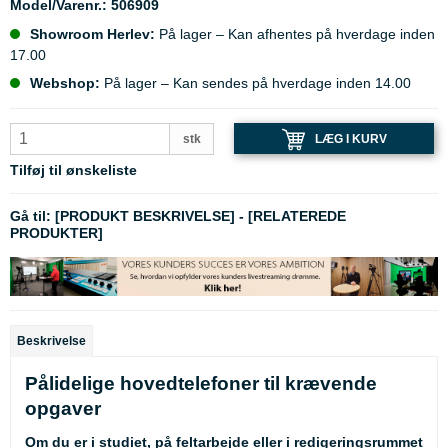
Model/Varenr.:
506909
Showroom Herlev:
På lager – Kan afhentes på hverdage inden
17.00
Webshop:
På lager – Kan sendes på hverdage inden 14.00
LÆG I KURV
stk
Tilføj til ønskeliste
Gå til:
[PRODUKT BESKRIVELSE]
-
[RELATEREDE
PRODUKTER]
Beskrivelse
Pålidelige hovedtelefoner til krævende
opgaver
Om du er i studiet, på feltarbejde eller i redigeringsrummet