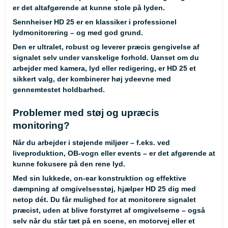
er det altafgørende at kunne stole på lyden.
Sennheiser HD 25 er en klassiker i professionel
lydmonitorering – og med god grund.
Den er ultralet, robust og leverer præcis gengivelse af
signalet selv under vanskelige forhold. Uanset om du
arbejder med kamera, lyd eller redigering, er HD 25 et
sikkert valg, der kombinerer høj ydeevne med
gennemtestet holdbarhed.
Problemer med støj og upræcis
monitoring?
Når du arbejder i støjende miljøer – f.eks. ved
liveproduktion, OB-vogn eller events – er det afgørende at
kunne fokusere på den rene lyd.
Med sin lukkede, on-ear konstruktion og effektive
dæmpning af omgivelsesstøj, hjælper HD 25 dig med
netop dét. Du får mulighed for at monitorere signalet
præcist, uden at blive forstyrret af omgivelserne – også
selv når du står tæt på en scene, en motorvej eller et