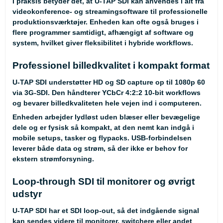
I praksis betyder det, at U-TAP SDI kan anvendes i alt fra
videokonference- og streamingsoftware til professionelle
produktionsværktøjer. Enheden kan ofte også bruges i
flere programmer samtidigt, afhængigt af software og
system, hvilket giver fleksibilitet i hybride workflows.
Professionel billedkvalitet i kompakt format
U-TAP SDI understøtter HD og SD capture op til 1080p 60
via 3G-SDI. Den håndterer YCbCr 4:2:2 10-bit workflows
og bevarer billedkvaliteten hele vejen ind i computeren.
Enheden arbejder lydløst uden blæser eller bevægelige
dele og er fysisk så kompakt, at den nemt kan indgå i
mobile setups, tasker og flypacks. USB-forbindelsen
leverer både data og strøm, så der ikke er behov for
ekstern strømforsyning.
Loop-through SDI til monitorer og øvrigt
udstyr
U-TAP SDI har et SDI loop-out, så det indgående signal
kan sendes videre til monitorer, switchere eller andet