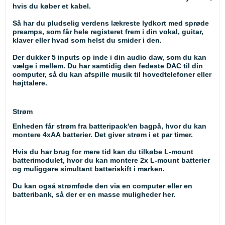
hvis du køber et kabel.
Så har du pludselig verdens lækreste lydkort med sprøde
preamps, som får hele registeret frem i din vokal, guitar,
klaver eller hvad som helst du smider i den.
Der dukker 5 inputs op inde i din audio daw, som du kan
vælge i mellem. Du har samtidig den fedeste DAC til din
computer, så du kan afspille musik til hovedtelefoner eller
højttalere.
Strøm
Enheden får strøm fra batteripack'en bagpå, hvor du kan
montere 4xAA batterier. Det giver strøm i et par timer.
Hvis du har brug for mere tid kan du tilkøbe L-mount
batterimodulet, hvor du kan montere 2x L-mount batterier
og muliggøre simultant batteriskift i marken.
Du kan også strømføde den via en computer eller en
batteribank, så der er en masse muligheder her.