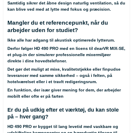
Samtidig sikrer det åbne design naturlig ventilation, så du
kan blive ved med at lytte med fokus og præcision.
Mangler du et referencepunkt, når du
arbejder uden for studiet?
Ikke alle har adgang til akustisk optimerede lytterum.
Derfor følger HD 490 PRO med en licens til
dearVR MIX-SE
,
et plug-in der simulerer professionelle mixermiljøer
direkte i dine hovedtelefoner.
Det gør det muligt at mixe, kvalitetstjekke eller finpudse
leverancer med samme sikkerhed – også i felten, på
hotelværelset eller i et travlt redigeringsrum.
En funktion, der især giver mening for dem, der arbejder
mobilt eller ofte er på farten
Er du på udkig efter et værktøj, du kan stole
på – hver gang?
HD 490 PRO er bygget til lang levetid med vaskbare og
udskiftelige komponenter og en bæredygtig tilgang til