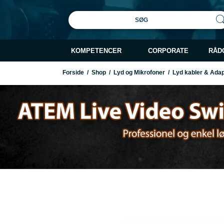
SØG
KOMPETENCER
CORPORATE
RÅD
Forside
/
Shop
/
Lyd og Mikrofoner
/
Lyd kabler & Ada