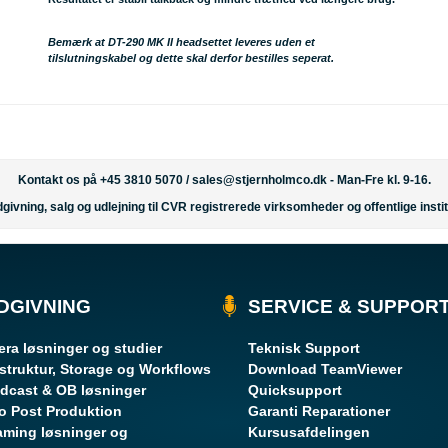
Bemærk
at DT-290 MK II headsettet leveres uden et
tilslutningskabel og dette skal derfor bestilles seperat.
Kontakt os på +45 3810 5070 /
sales@stjernholmco.dk
- Man-Fre kl. 9-16.
givning, salg og udlejning til CVR registrerede virksomheder og offentlige instit
DGIVNING
SERVICE & SUPPOR
ra løsninger og studier
Teknisk Support
astruktur, Storage og Workflows
Download TeamViewer
dcast & OB løsninger
Quicksupport
o Post Produktion
Garanti Reparationer
aming løsninger og
Kursusafdelingen