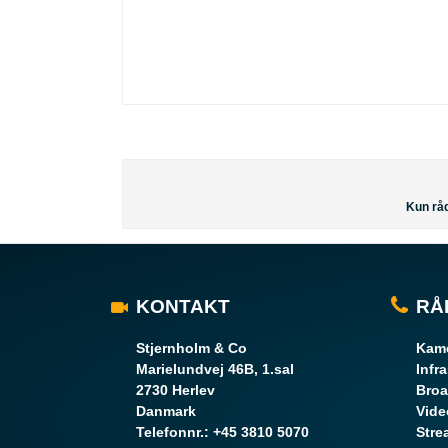
Kun råd
KONTAKT
RÅ
Stjernholm & Co
Kame
Marielundvej 46B, 1.sal
Infr
2730 Herlev
Broa
Danmark
Vide
Telefonnr.
:
+45 3810 5070
Stre