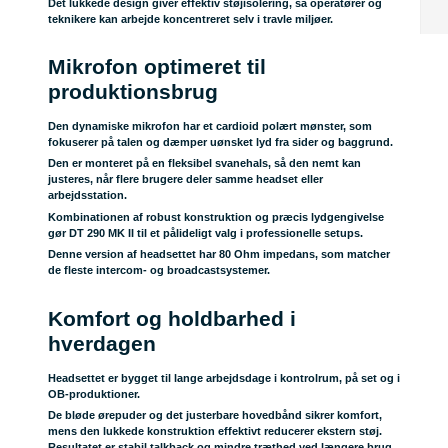
Det lukkede design giver effektiv støjisolering, så operatører og
teknikere kan arbejde koncentreret selv i travle miljøer.
Mikrofon optimeret til
produktionsbrug
Den dynamiske mikrofon har et cardioid polært mønster, som
fokuserer på talen og dæmper uønsket lyd fra sider og baggrund.
Den er monteret på en fleksibel svanehals, så den nemt kan
justeres, når flere brugere deler samme headset eller
arbejdsstation.
Kombinationen af robust konstruktion og præcis lydgengivelse
gør DT 290 MK II til et pålideligt valg i professionelle setups.
Denne version af headsettet har
80 Ohm impedans
, som matcher
de fleste intercom- og broadcastsystemer.
Komfort og holdbarhed i
hverdagen
Headsettet er bygget til lange arbejdsdage i kontrolrum, på set og i
OB-produktioner.
De bløde ørepuder og det justerbare hovedbånd sikrer komfort,
mens den lukkede konstruktion effektivt reducerer ekstern støj.
Resultatet er stabil talkback og mindre træthed ved længere brug.