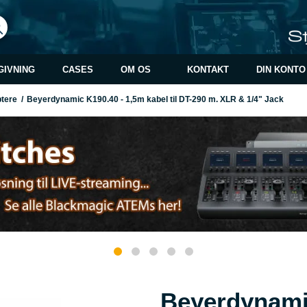
GIVNING
CASES
OM OS
KONTAKT
DIN KONTO
ptere
/
Beyerdynamic K190.40 - 1,5m kabel til DT-290 m. XLR & 1/4" Jack
Beyerdynami