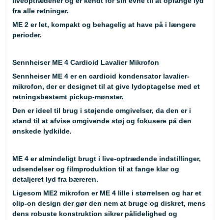
liveoptrædener og er kendt for sin evne til at opfange lyd
fra alle retninger.
ME 2 er let, kompakt og behagelig at have på i længere
perioder.
Sennheiser ME 4 Cardioid Lavalier Mikrofon
Sennheiser ME 4 er en cardioid kondensator lavalier-
mikrofon, der er designet til at give lydoptagelse med et
retningsbestemt pickup-mønster.
Den er ideel til brug i støjende omgivelser, da den er i
stand til at afvise omgivende støj og fokusere på den
ønskede lydkilde.
ME 4 er almindeligt brugt i live-optrædende indstillinger,
udsendelser og filmproduktion til at fange klar og
detaljeret lyd fra bæreren.
Ligesom ME2 mikrofon er ME 4 lille i størrelsen og har et
clip-on design der gør den nem at bruge og diskret, mens
dens robuste konstruktion sikrer pålidelighed og