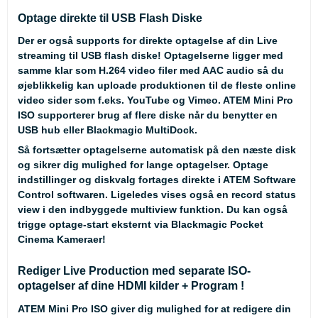
Optage direkte til USB Flash Diske
Der er også supports for direkte optagelse af din Live
streaming til USB flash diske! Optagelserne ligger med
samme klar som H.264 video filer med AAC audio så du
øjeblikkelig kan uploade produktionen til de fleste online
video sider som f.eks. YouTube og Vimeo. ATEM Mini Pro
ISO supporterer brug af flere diske når du benytter en
USB hub eller Blackmagic MultiDock.
Så fortsætter optagelserne automatisk på den næste disk
og sikrer dig mulighed for lange optagelser. Optage
indstillinger og diskvalg fortages direkte i ATEM Software
Control softwaren. Ligeledes vises også en record status
view i den indbyggede multiview funktion. Du kan også
trigge optage-start eksternt via Blackmagic Pocket
Cinema Kameraer!
Rediger Live Production med separate ISO-
optagelser af dine HDMI kilder + Program !
ATEM Mini Pro ISO giver dig mulighed for at redigere din