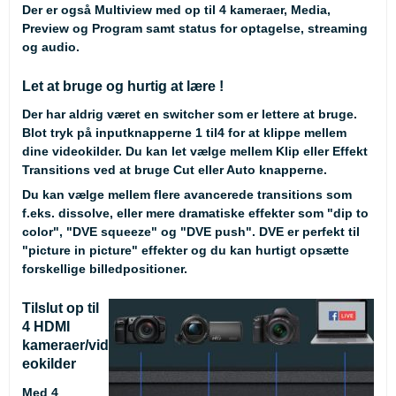
Der er også Multiview med op til 4 kameraer, Media,
Preview og Program samt status for optagelse, streaming
og audio.
Let at bruge og hurtig at lære !
Der har aldrig været en switcher som er lettere at bruge.
Blot tryk på inputknapperne 1 til4 for at klippe mellem
dine videokilder. Du kan let vælge mellem Klip eller Effekt
Transitions ved at bruge Cut eller Auto knapperne.
Du kan vælge mellem flere avancerede transitions som
f.eks. dissolve, eller mere dramatiske effekter som "dip to
color", "DVE squeeze" og "DVE push". DVE er perfekt til
"picture in picture" effekter og du kan hurtigt opsætte
forskellige billedpositioner.
Tilslut op til
4 HDMI
kameraer/vid
eokilder
Med 4