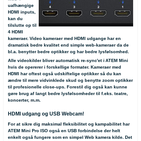
uafhængige
HDMI inputs,
kan du
tilslutte op til
4 HDMI
kameraer. Video kameraer med HDMI udgange har en
dramatisk bedre kvalitet end simple web-kameraer da de
bl.a. benytter bedre optikker og har bedre lysfølsomhed.
Alle videokilder bliver automatisk re-sync'et i ATEM Mini
hvis de opererer i forskellige formater. Kameraer med
HDMI har oftest også udskiftelige optikker så du kan
ændre til mere vidvinklede skud og benytte zoom optikker
til profesionelle close-ups. Forestil dig også kan kunne
gøre brug af langt bedre lysfølsomheder til f.eks. teatre,
koncerter, m.m.
HDMI udgang og USB Webcam!
For at sikre dig maksimal fleksibilitet og kampabilitet har
ATEM Mini Pro ISO også en USB forbindelse der helt
enkelt også fungere som en simpel Web kamera kilde. Det