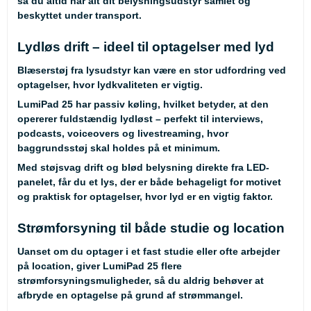
så du altid har alt dit belysningsudstyr samlet og
beskyttet under transport.
Lydløs drift – ideel til optagelser med lyd
Blæserstøj fra lysudstyr kan være en stor udfordring ved
optagelser, hvor lydkvaliteten er vigtig.
LumiPad 25 har passiv køling, hvilket betyder, at den
opererer fuldstændig lydløst – perfekt til interviews,
podcasts, voiceovers og livestreaming, hvor
baggrundsstøj skal holdes på et minimum.
Med støjsvag drift og blød belysning direkte fra LED-
panelet, får du et lys, der er både behageligt for motivet
og praktisk for optagelser, hvor lyd er en vigtig faktor.
Strømforsyning til både studie og location
Uanset om du optager i et fast studie eller ofte arbejder
på location, giver LumiPad 25 flere
strømforsyningsmuligheder, så du aldrig behøver at
afbryde en optagelse på grund af strømmangel.