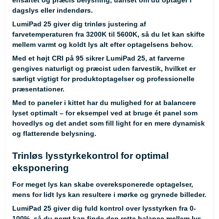
ensartet og præcis belysning, uanset om du optager i
dagslys eller indendørs.
LumiPad 25 giver dig trinløs justering af
farvetemperaturen fra 3200K til 5600K, så du let kan skifte
mellem varmt og koldt lys alt efter optagelsens behov.
Med et højt CRI på 95 sikrer LumiPad 25, at farverne
gengives naturligt og præcist uden farvestik, hvilket er
særligt vigtigt for produktoptagelser og professionelle
præsentationer.
Med to paneler i kittet har du mulighed for at balancere
lyset optimalt – for eksempel ved at bruge ét panel som
hovedlys og det andet som fill light for en mere dynamisk
og flatterende belysning.
Trinløs lysstyrkekontrol for optimal
eksponering
For meget lys kan skabe overeksponerede optagelser,
mens for lidt lys kan resultere i mørke og grynede billeder.
LumiPad 25 giver dig fuld kontrol over lysstyrken fra 0-
100%, så du nemt kan finde den rette balance mellem lys