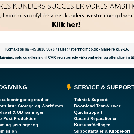
Kontakt os på +45 3810 5070 /
sales@stjernholmco.dk
- Man-Fre kl. 9-16.
givning, salg og udlejning til CVR registrerede virksomheder og offentlige instit
DGIVNING
SERVICE & SUPPOR
ra løsninger og studier
Teknisk Support
astruktur, Storage og Workflows
Download TeamViewer
dcast & OB løsninger
Quicksupport
o Post Produktion
Garanti Reparationer
aming løsninger og
Kursusafdelingen
smission
Supportaftaler & Klippekort