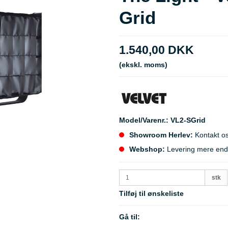
Grid
1.540,00 DKK
(ekskl. moms)
Model/Varenr.:
VL2-SGrid
Showroom Herlev:
Kontakt os
Webshop:
Levering mere end 5
stk
Tilføj til ønskeliste
Gå til: