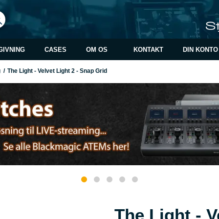
GIVNING
CASES
OM OS
KONTAKT
DIN KONTO
g
/
The Light - Velvet Light 2 - Snap Grid
The Light - V