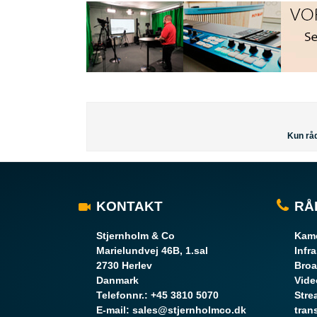
Kun råd
KONTAKT
RÅ
Stjernholm & Co
Kame
Marielundvej 46B, 1.sal
Infr
2730 Herlev
Broa
Danmark
Vide
Telefonnr.
:
+45 3810 5070
Stre
E-mail
:
sales@stjernholmco.dk
tran