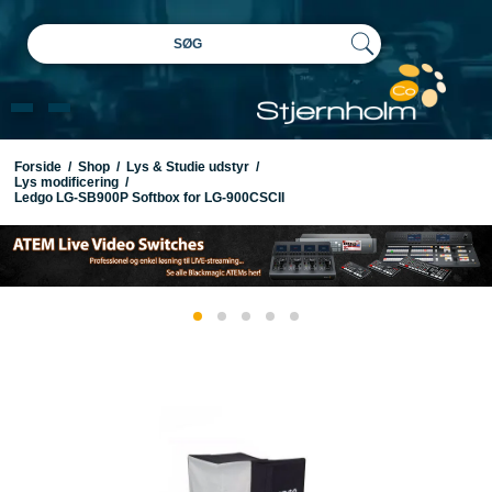
SØG
Forside
/
Shop
/
Lys & Studie udstyr
/
Lys modificering
/
Ledgo LG-SB900P Softbox for LG-900CSCII