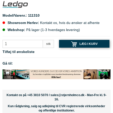
Model/Varenr.:
111310
Showroom Herlev:
Kontakt os, hvis du ønsker at afhente
Webshop:
På lager (1-3 hverdages levering)
LÆG I KURV
stk
Tilføj til ønskeliste
Gå til:
Kontakt os på +45 3810 5070 /
sales@stjernholmco.dk
- Man-Fre kl. 9-
16.
Kun rådgivning, salg og udlejning til CVR registrerede virksomheder
og offentlige institutioner.