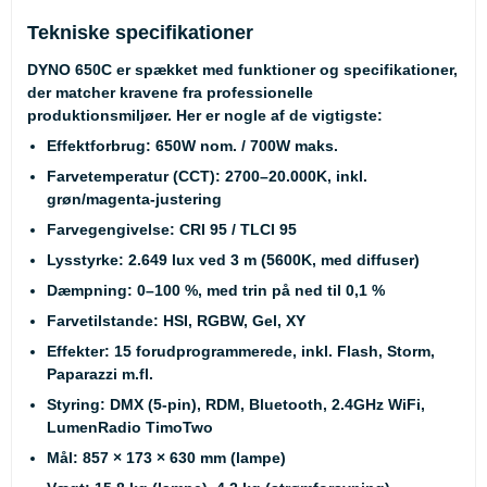
Tekniske specifikationer
DYNO 650C er spækket med funktioner og specifikationer,
der matcher kravene fra professionelle
produktionsmiljøer. Her er nogle af de vigtigste:
Effektforbrug
: 650W nom. / 700W maks.
Farvetemperatur
(CCT)
: 2700–20.000K, inkl.
grøn/magenta-justering
Farvegengivelse
: CRI 95 / TLCI 95
Lysstyrke
: 2.649 lux ved 3 m (5600K, med diffuser)
Dæmpning
: 0–100 %, med trin på ned til 0,1 %
Farvetilstande
: HSI, RGBW, Gel, XY
Effekter
: 15 forudprogrammerede, inkl. Flash, Storm,
Paparazzi m.fl.
Styring
: DMX (5-pin), RDM, Bluetooth, 2.4GHz WiFi,
LumenRadio TimoTwo
Mål
: 857 × 173 × 630 mm (lampe)