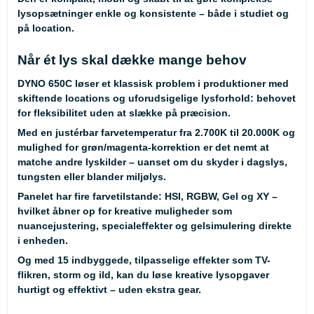
lysopsætninger enkle og konsistente – både i studiet og
på location.
Når ét lys skal dække mange behov
DYNO 650C løser et klassisk problem i produktioner med
skiftende locations og uforudsigelige lysforhold: behovet
for fleksibilitet uden at slække på præcision.
Med en justérbar farvetemperatur fra 2.700K til 20.000K og
mulighed for grøn/magenta-korrektion er det nemt at
matche andre lyskilder – uanset om du skyder i dagslys,
tungsten eller blander miljølys.
Panelet har fire farvetilstande: HSI, RGBW, Gel og XY –
hvilket åbner op for kreative muligheder som
nuancejustering, specialeffekter og gelsimulering direkte
i enheden.
Og med 15 indbyggede, tilpasselige effekter som TV-
flikren, storm og ild, kan du løse kreative lysopgaver
hurtigt og effektivt – uden ekstra gear.