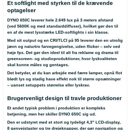
Et softlight med styrken til de krævende
optagelser
DYNO 650C leverer hele 2.649 lux på 3 meters afstand
(ved 5600K og med standarddiffuser), hvilket gør den til
en af de mest lysstærke LED-softlights i sin klasse.
Med sit output og en CRI/TLCI på 95 leverer den en utrolig
jævn og naturtro farvegengivelse, uden flicker – selv ved
høje fps. Det gør den ideel til alt fra reklame og drama til
greenscreen- og studioproduktioner, hvor lyskvaliteten
skal kunne måles og gentages.
Det betyder, at du kan arbejde med færre lamper, opnå flot
blødt lys og stadig have effekt nok til større opsætninger
– uanset setuppets størrelse eller lyskrav.
Brugervenligt design til travle produktioner
Et andet typisk problem i produktion er kompleks
betjening, men her skiller DYNO 650C sig ud.
Den er udstyret med et stort og tydeligt 4,3" LCD-display,
8 genvejstaster og tre drejeknapper, der gør navigation og