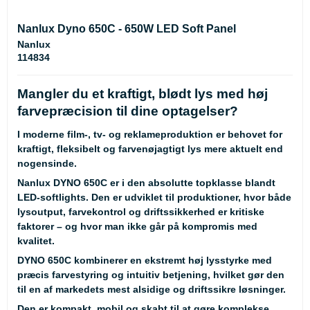
Nanlux Dyno 650C - 650W LED Soft Panel
Nanlux
114834
Mangler du et kraftigt, blødt lys med høj
farvepræcision til dine optagelser?
I moderne film-, tv- og reklameproduktion er behovet for
kraftigt, fleksibelt og farvenøjagtigt lys mere aktuelt end
nogensinde.
Nanlux DYNO 650C er i den absolutte topklasse blandt
LED-softlights. Den er udviklet til produktioner, hvor både
lysoutput, farvekontrol og driftssikkerhed er kritiske
faktorer – og hvor man ikke går på kompromis med
kvalitet.
DYNO 650C kombinerer en ekstremt høj lysstyrke med
præcis farvestyring og intuitiv betjening, hvilket gør den
til en af markedets mest alsidige og driftssikre løsninger.
Den er kompakt, mobil og skabt til at gøre komplekse