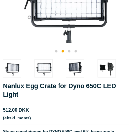
Nanlux Egg Crate for Dyno 650C LED
Light
512,00 DKK
(ekskl. moms)
Styrer spredningen fra DYNO 650C med 65° beam angle.