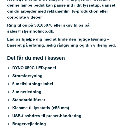
denne lampe bedst kan passe ind i dit lyssetup, uanset
om du arbejder med reklamefilm, tv-produktion eller
corporate videoer.
Ring til os på
38105070
eller skriv til os på
sales@stjernholmco.dk
.
Lad os hjælpe dig med at finde den rigtige løsning –
baseret på erfaring, ærlig rådgivning og din virkelighed.
Det får du med i kassen
DYNO 650C LED-panel
Strømforsyning
5 m tilslutningskabel
3 m netledning
Standarddiffuser
Klemme til lysstativ (⌀55 mm)
USB-flashdrev til preset-håndtering
Brugervejledning