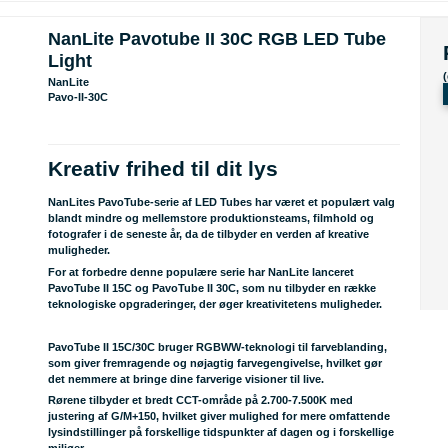
NanLite Pavotube II 30C RGB LED Tube
Light
NanLite
Pavo-II-30C
Kreativ frihed til dit lys
NanLites PavoTube-serie af LED Tubes har været et populært valg
blandt mindre og mellemstore produktionsteams, filmhold og
fotografer i de seneste år, da de tilbyder en verden af kreative
muligheder.
For at forbedre denne populære serie har NanLite lanceret
PavoTube II 15C og PavoTube II 30C, som nu tilbyder en række
teknologiske opgraderinger, der øger kreativitetens muligheder.
PavoTube II 15C/30C bruger RGBWW-teknologi til farveblanding,
som giver fremragende og nøjagtig farvegengivelse, hvilket gør
det nemmere at bringe dine farverige visioner til live.
Rørene tilbyder et bredt CCT-område på 2.700-7.500K med
justering af G/M+150, hvilket giver mulighed for mere omfattende
lysindstillinger på forskellige tidspunkter af dagen og i forskellige