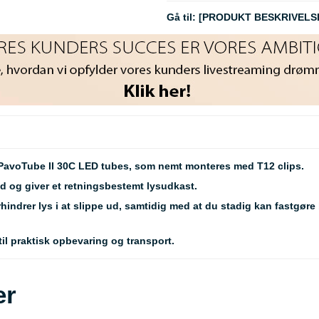
Gå til:
[PRODUKT BESKRIVELS
l PavoTube II 30C LED tubes, som nemt monteres med T12 clips.
ld og giver et retningsbestemt lysudkast.
drer lys i at slippe ud, samtidig med at du stadig kan fastgøre be
l praktisk opbevaring og transport.
er