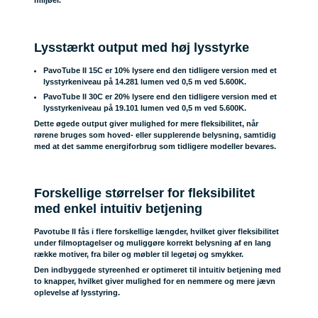
miljøer.
Lysstærkt output med høj lysstyrke
PavoTube II 15C er 10% lysere end den tidligere version med et
lysstyrkeniveau på 14.281 lumen ved 0,5 m ved 5.600K.
PavoTube II 30C er 20% lysere end den tidligere version med et
lysstyrkeniveau på 19.101 lumen ved 0,5 m ved 5.600K.
Dette øgede output giver mulighed for mere fleksibilitet, når
rørene bruges som hoved- eller supplerende belysning, samtidig
med at det samme energiforbrug som tidligere modeller bevares.
Forskellige størrelser for fleksibilitet
med enkel intuitiv betjening
Pavotube II fås i flere forskellige længder, hvilket giver fleksibilitet
under filmoptagelser og muliggøre korrekt belysning af en lang
række motiver, fra biler og møbler til legetøj og smykker.
Den indbyggede styreenhed er optimeret til intuitiv betjening med
to knapper, hvilket giver mulighed for en nemmere og mere jævn
oplevelse af lysstyring.