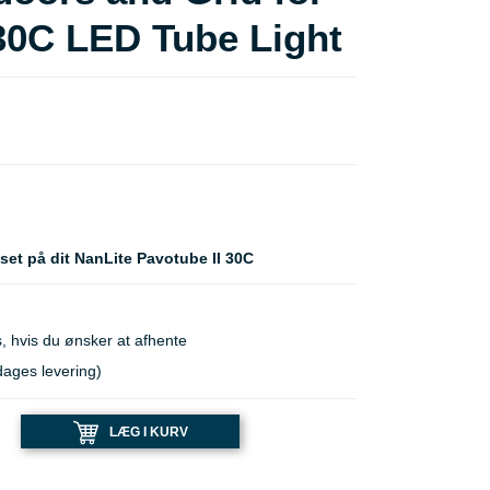
30C LED Tube Light
yset på dit NanLite Pavotube II 30C
, hvis du ønsker at afhente
dages levering)
LÆG I KURV