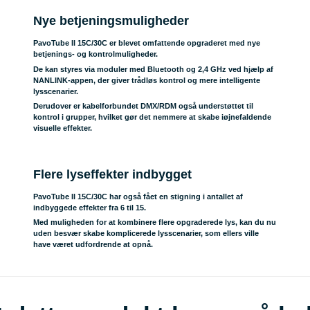
Nye betjeningsmuligheder
PavoTube II 15C/30C er blevet omfattende opgraderet med nye
betjenings- og kontrolmuligheder.
De kan styres via moduler med Bluetooth og 2,4 GHz ved hjælp af
NANLINK-appen, der giver trådløs kontrol og mere intelligente
lysscenarier.
Derudover er kabelforbundet DMX/RDM også understøttet til
kontrol i grupper, hvilket gør det nemmere at skabe iøjnefaldende
visuelle effekter.
Flere lyseffekter indbygget
PavoTube II 15C/30C har også fået en stigning i antallet af
indbyggede effekter fra 6 til 15.
Med muligheden for at kombinere flere opgraderede lys, kan du nu
uden besvær skabe komplicerede lysscenarier, som ellers ville
have været udfordrende at opnå.