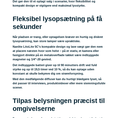
Det gør den til et oplagt valg i scenarier, hvor fleksibilitet og
kompakt design er vigtigere end maksimal lysstyrke.
Fleksibel lysopsætning på få
sekunder
Når pladsen er trang, eller optagelsen kræver en hurtig og diskret
lysopsætning, kan store lamper være upraktiske.
Nanlite LitoLite 5C’s kompakte design og lave vægt gør den nem
at placere næsten hvor som helst – på et stativ, et kamera eller
fastgjort direkte på en metaloverflade takket være indbyggede
magneter og 1/4"-20 gevind.
Det indbyggede batteri giver op til 90 minutters drift ved fuld
styrke og op til 19,5 timer ved 10 %, så du kan optage uden
konstant at skulle bekymre dig om strømforsyning.
Med den medfølgende diffuser kan du hurtigt blødgøre lyset, så
det passer til interviews, produktvideoer eller mere stemningsfulde
scener.
Tilpas belysningen præcist til
omgivelserne