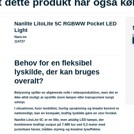
 dette produkt har også kø
Nanlite LitoLite 5C RGBWW Pocket LED
Light
NanLite
114727
Behov for en fleksibel
lyskilde, der kan bruges
overalt?
Belysning spiller en afgørende rolle i videoproduktion, men det er
ikke altid muligt at opstille store lamper eller transportere tungt
udstyr.
I situationer, hvor mobilitet, hurtig opsætning og kreativ kontrol er
nødvendigt, kan en kompakt, kraftig lyskilde gøre en stor forskel.
Nanlite LitoLite 5C er en lille, men alsidig LED-lampe, der
kombinerer kraftigt output på 7.480 lux ved 0,3 meter med
justerbare farver, trådløs styring og kreative lyseffekter.