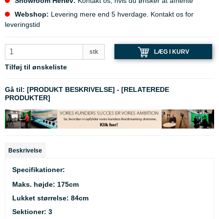
Showroom Herlev:
Kontakt os, hvis du ønsker at afhente
Webshop:
Levering mere end 5 hverdage. Kontakt os for
leveringstid
LÆG I KURV
stk
Tilføj til ønskeliste
Gå til:
[PRODUKT BESKRIVELSE]
-
[RELATEREDE
PRODUKTER]
Beskrivelse
Specifikationer:
Maks. højde: 175cm
Lukket størrelse: 84cm
Sektioner: 3