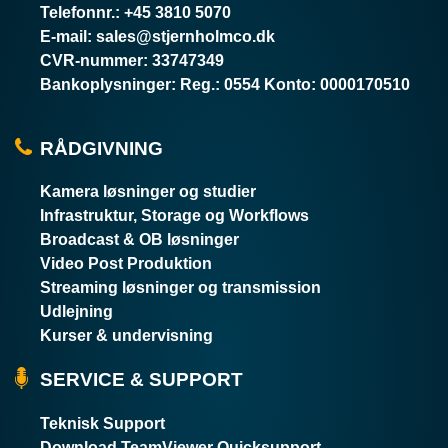
Telefonnr.
:
+45 3810 5070
E-mail
:
sales@stjernholmco.dk
CVR-nummer
:
33747349
Bankoplysninger
:
Reg.: 0554 Konto: 0000170510
RÅDGIVNING
Kamera løsninger og studier
Infrastruktur, Storage og Workflows
Broadcast & OB løsninger
Video Post Produktion
Streaming løsninger og transmission
Udlejning
Kurser & undervisning
SERVICE & SUPPORT
Teknisk Support
Download TeamViewer Quicksupport