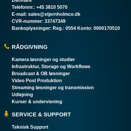
Danmark
Telefonnr.
:
+45 3810 5070
E-mail
:
sales@stjernholmco.dk
CVR-nummer
:
33747349
Bankoplysninger
:
Reg.: 0554 Konto: 0000170510
RÅDGIVNING
Kamera løsninger og studier
Infrastruktur, Storage og Workflows
Broadcast & OB løsninger
Video Post Produktion
Streaming løsninger og transmission
Udlejning
Kurser & undervisning
SERVICE & SUPPORT
Teknisk Support