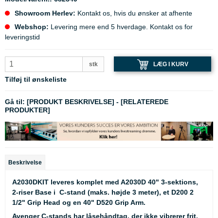
Showroom Herlev:
Kontakt os, hvis du ønsker at afhente
Webshop:
Levering mere end 5 hverdage. Kontakt os for
leveringstid
LÆG I KURV
stk
Tilføj til ønskeliste
Gå til:
[PRODUKT BESKRIVELSE]
-
[RELATEREDE
PRODUKTER]
Beskrivelse
A2030DKIT leveres komplet med A2030D 40" 3-sektions,
2-riser Base i C-stand (maks. højde 3 meter), et D200 2
1/2" Grip Head og en 40" D520 Grip Arm.
Avenger C-stands har låsehåndtag, der ikke vibrerer frit,