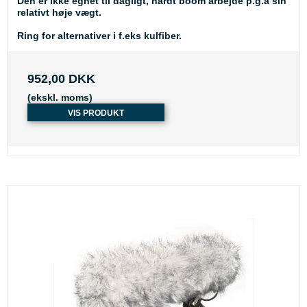
Den er ikke egnet til dagligt, hårdt boom arbejde p.g.a sin
relativt høje vægt.
Ring for alternativer i f.eks kulfiber.
952,00 DKK
(ekskl. moms)
VIS PRODUKT