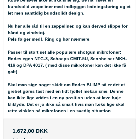
Røde behøver ikke at skamme sig, de har lavet en
bundsolid zeppeliner med indbygget ledningsføring og et
let men samtidig bundsolidt design.
Nu har alle råd til en zeppeliner, og kan derved slippe for
hånd og vindstøj.
Pels følger med!. Ring og hør nærmere.
Passer til stort set alle populære shotgun mikrofoner:
Rødes egen NTG-3, Schoeps CMIT-5U, Sennheiser MKH-
416 og DPA 4017. ( med disse mikrofoner kan det ikke få
galt).
Skal man sige noget skidt om Rødes BLIMP så er det at
grebet gøres fast med en lidt fjollet mekanisme. Denne
kan ikke lige vrides i en ny position uden at lave høje
kliklyde. Det er jo ikke så smart hvis man f.eks lige skal
rette vinklen på mikrofonen i en svedig situation.
1.672,00 DKK