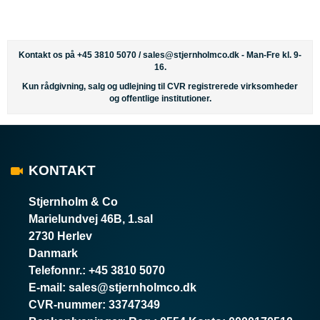
Kontakt os på +45 3810 5070 /
sales@stjernholmco.dk
- Man-Fre kl. 9-
16.
Kun rådgivning, salg og udlejning til CVR registrerede virksomheder
og offentlige institutioner.
KONTAKT
Stjernholm & Co
Marielundvej 46B, 1.sal
2730 Herlev
Danmark
Telefonnr.
:
+45 3810 5070
E-mail
:
sales@stjernholmco.dk
CVR-nummer
:
33747349