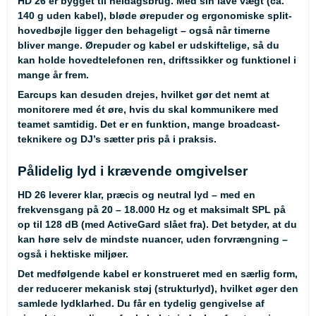
HD 26 er bygget til heldagsbrug. Med sin lave vægt (ca.
140 g uden kabel), bløde ørepuder og ergonomiske split-
hovedbøjle ligger den behageligt – også når timerne
bliver mange. Ørepuder og kabel er udskiftelige, så du
kan holde hovedtelefonen ren, driftssikker og funktionel i
mange år frem.
Earcups kan desuden drejes, hvilket gør det nemt at
monitorere med ét øre, hvis du skal kommunikere med
teamet samtidig. Det er en funktion, mange broadcast-
teknikere og DJ’s sætter pris på i praksis.
Pålidelig lyd i krævende omgivelser
HD 26 leverer klar, præcis og neutral lyd – med en
frekvensgang på 20 – 18.000 Hz og et maksimalt SPL på
op til 128 dB (med ActiveGard slået fra). Det betyder, at du
kan høre selv de mindste nuancer, uden forvrængning –
også i hektiske miljøer.
Det medfølgende kabel er konstrueret med en særlig form,
der reducerer mekanisk støj (strukturlyd), hvilket øger den
samlede lydklarhed. Du får en tydelig gengivelse af