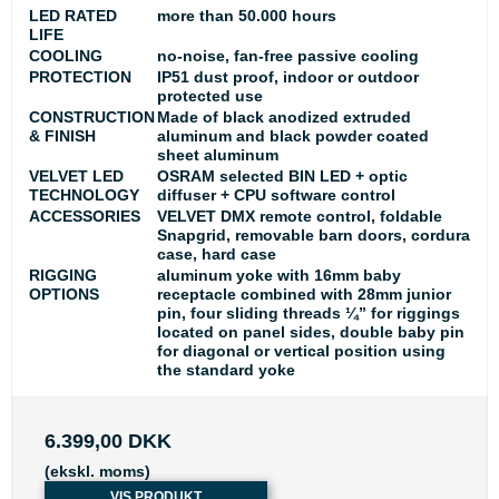
LED RATED
more than 50.000 hours
LIFE
COOLING
no-noise, fan-free passive cooling
PROTECTION
IP51 dust proof, indoor or outdoor
protected use
CONSTRUCTION
Made of black anodized extruded
& FINISH
aluminum and black powder coated
sheet aluminum
VELVET LED
OSRAM selected BIN LED + optic
TECHNOLOGY
diffuser + CPU software control
ACCESSORIES
VELVET DMX remote control, foldable
Snapgrid, removable barn doors, cordura
case, hard case
RIGGING
aluminum yoke with 16mm baby
OPTIONS
receptacle combined with 28mm junior
pin, four sliding threads ¼” for riggings
located on panel sides, double baby pin
for diagonal or vertical position using
the standard yoke
6.399,00 DKK
(ekskl. moms)
VIS PRODUKT