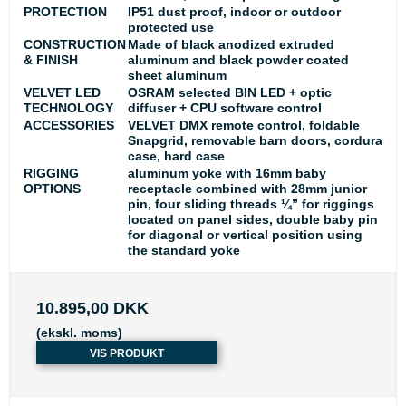
PROTECTION
IP51 dust proof, indoor or outdoor
protected use
CONSTRUCTION
Made of black anodized extruded
& FINISH
aluminum and black powder coated
sheet aluminum
VELVET LED
OSRAM selected BIN LED + optic
TECHNOLOGY
diffuser + CPU software control
ACCESSORIES
VELVET DMX remote control, foldable
Snapgrid, removable barn doors, cordura
case, hard case
RIGGING
aluminum yoke with 16mm baby
OPTIONS
receptacle combined with 28mm junior
pin, four sliding threads ¼” for riggings
located on panel sides, double baby pin
for diagonal or vertical position using
the standard yoke
10.895,00 DKK
(ekskl. moms)
VIS PRODUKT