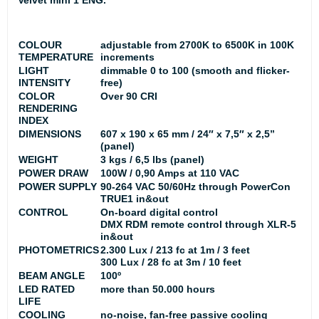
Velvet mini 1 ENG
.
COLOUR
adjustable from 2700K to 6500K in 100K
TEMPERATURE
increments
LIGHT
dimmable 0 to 100 (smooth and flicker-
INTENSITY
free)
COLOR
Over 90 CRI
RENDERING
INDEX
DIMENSIONS
607 x 190 x 65 mm / 24″ x 7,5″ x 2,5”
(panel)
WEIGHT
3 kgs / 6,5 lbs (panel)
POWER DRAW
100W / 0,90 Amps at 110 VAC
POWER SUPPLY
90-264 VAC 50/60Hz through PowerCon
TRUE1 in&out
CONTROL
On-board digital control
DMX RDM remote control through XLR-5
in&out
PHOTOMETRICS
2.300 Lux / 213 fc at 1m / 3 feet
300 Lux / 28 fc at 3m / 10 feet
BEAM ANGLE
100º
LED RATED
more than 50.000 hours
LIFE
COOLING
no-noise, fan-free passive cooling