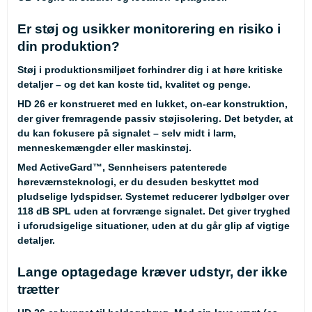
Er støj og usikker monitorering en risiko i
din produktion?
Støj i produktionsmiljøet forhindrer dig i at høre kritiske
detaljer – og det kan koste tid, kvalitet og penge.
HD 26 er konstrueret med en lukket, on-ear konstruktion,
der giver fremragende passiv støjisolering. Det betyder, at
du kan fokusere på signalet – selv midt i larm,
menneskemængder eller maskinstøj.
Med ActiveGard™, Sennheisers patenterede
høreværnsteknologi, er du desuden beskyttet mod
pludselige lydspidser. Systemet reducerer lydbølger over
118 dB SPL uden at forvrænge signalet. Det giver tryghed
i uforudsigelige situationer, uden at du går glip af vigtige
detaljer.
Lange optagedage kræver udstyr, der ikke
trætter