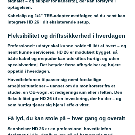
signalet – og slipper for kabelstøj, der kan forstyrre i
optagelsen.
Kabelclip og 1/4" TRS-adapter medfølger, så du nemt kan
integrere HD 26 i dit eksisterende setup.
Fleksibilitet og driftssikkerhed i hverdagen
Professionelt udstyr skal kunne holde til lidt af hvert – og
nemt kunne serviceres. HD 26 er modulært bygget, så
både kabel og ørepuder kan udskiftes hurtigt og uden
specialværktøj. Det betyder færre afbrydelser og højere
oppetid i hverdagen.
Hovedtelefonen tilpasser sig nemt forskellige
arbejdssituationer – uanset om du monitorerer fra et
studie, en OB-vogn, et redigeringsrum eller i felten. Den
fleksibilitet gør HD 26 til en investering, der holder – og
som hurtigt tjener sig hjem i effektivitet.
Få lyd, du kan stole på – hver gang og overalt
Sennheiser HD 26 er en professionel hovedtelefon
designet til dig, der ikke kan gå på kompromis med