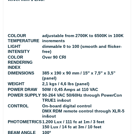
COLOUR
adjustable from 2700K to 6500K in 100K
TEMPERATURE
increments
LIGHT
dimmable 0 to 100 (smooth and flicker-
INTENSITY
free)
COLOR
Over 90 CRI
RENDERING
INDEX
DIMENSIONS
385 x 190 x 90 mm / 15″ x 7,5″ x 3,5”
(panel)
WEIGHT
2,1 kgs / 4,6 lbs (panel)
POWER DRAW
50W / 0,45 Amps at 110 VAC
POWER SUPPLY
90-264 VAC 50/60Hz through PowerCon
TRUE1 in&out
CONTROL
On-board digital control
DMX RDM remote control through XLR-5
in&out
PHOTOMETRICS
1.200 Lux / 111 fc at 1m / 3 feet
150 Lux / 14 fc at 3m / 10 feet
BEAM ANGLE
100º