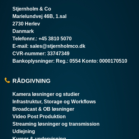
Stjernholm & Co
Marielundvej 46B, 1.sal
2730 Herlev
Danmark
Telefonnr.
:
+45 3810 5070
E-mail
:
sales@stjernholmco.dk
CVR-nummer
:
33747349
Bankoplysninger
:
Reg.: 0554 Konto: 0000170510
RÅDGIVNING
Kamera løsninger og studier
Infrastruktur, Storage og Workflows
Broadcast & OB løsninger
Video Post Produktion
Streaming løsninger og transmission
Udlejning
Kurser & undervisning