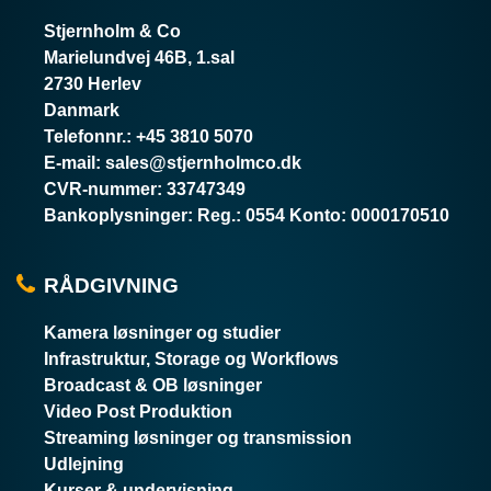
Stjernholm & Co
Marielundvej 46B, 1.sal
2730 Herlev
Danmark
Telefonnr.
:
+45 3810 5070
E-mail
:
sales@stjernholmco.dk
CVR-nummer
:
33747349
Bankoplysninger
:
Reg.: 0554 Konto: 0000170510
RÅDGIVNING
Kamera løsninger og studier
Infrastruktur, Storage og Workflows
Broadcast & OB løsninger
Video Post Produktion
Streaming løsninger og transmission
Udlejning
Kurser & undervisning