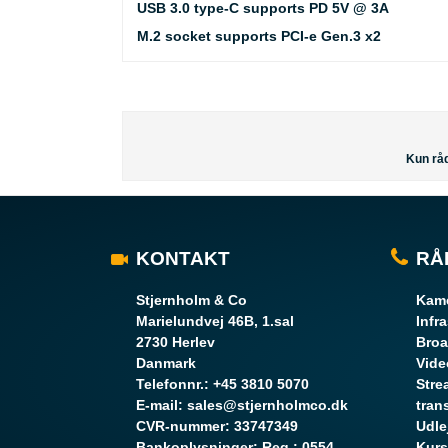
USB 3.0 type-C supports PD 5V @ 3A
M.2 socket supports PCI-e Gen.3 x2
Kun råd
KONTAKT
RÅ
Stjernholm & Co
Kame
Marielundvej 46B, 1.sal
Infr
2730 Herlev
Broa
Danmark
Vide
Telefonnr.
:
+45 3810 5070
Stre
E-mail
:
sales@stjernholmco.dk
tran
CVR-nummer
:
33747349
Udle
Bankoplysninger
:
Reg.: 0554
Kurs