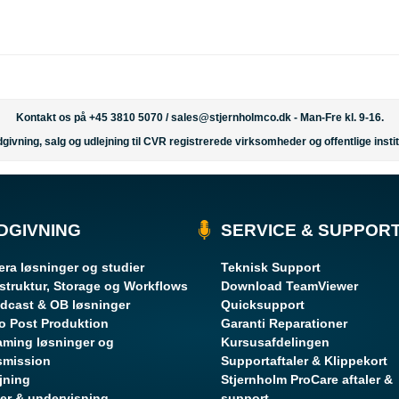
Kontakt os på +45 3810 5070 /
sales@stjernholmco.dk
- Man-Fre kl. 9-16.
givning, salg og udlejning til CVR registrerede virksomheder og offentlige instit
DGIVNING
SERVICE & SUPPOR
ra løsninger og studier
Teknisk Support
astruktur, Storage og Workflows
Download TeamViewer
dcast & OB løsninger
Quicksupport
o Post Produktion
Garanti Reparationer
aming løsninger og
Kursusafdelingen
smission
Supportaftaler & Klippekort
jning
Stjernholm ProCare aftaler &
er & undervisning
support