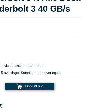
erbolt 3 40 GB/s
, hvis du ønsker at afhente
 hverdage. Kontakt os for leveringstid
LÆG I KURV
E]