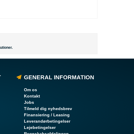
utioner.
T
GENERAL INFORMATION
Om os
Kontakt
Jobs
Tilmeld dig nyhedsbrev
Finansiering / Leasing
Leverandørbetingelser
Lejebetingelser
Regnskabsafdelingen