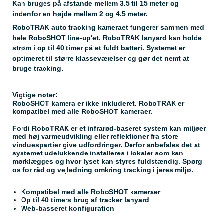
Kan bruges på afstande mellem 3.5 til 15 meter og
indenfor en højde mellem 2 og 4.5 meter.
RoboTRAK auto tracking kameraet fungerer sammen med
hele RoboSHOT line-up'et. RoboTRAK lanyard kan holde
strøm i op til 40 timer på et fuldt batteri. Systemet er
optimeret til større klasseværelser og gør det nemt at
bruge tracking.
Vigtige noter:
RoboSHOT kamera er ikke inkluderet. RoboTRAK er
kompatibel med alle RoboSHOT kameraer.
Fordi RoboTRAK er et infrarød-baseret system kan miljøer
med høj varmeudvikling eller reflektioner fra store
vinduespartier give udfordringer. Derfor anbefales det at
systemet udelukkende installeres i lokaler som kan
mørklægges og hvor lyset kan styres fuldstændig. Spørg
os for råd og vejledning omkring tracking i jeres miljø.
Kompatibel med alle RoboSHOT kameraer
Op til 40 timers brug af tracker lanyard
Web-basseret konfiguration