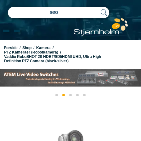
SØG
Forside
/
Shop
/
Kamera
/
PTZ Kameraer (Robotkamera)
/
Vaddio RoboSHOT 20 HDBT/SDI/HDMI UHD, Ultra High
Definition PTZ Camera (black/silver)