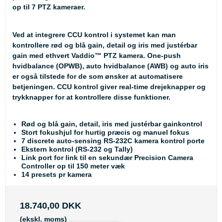
op til 7 PTZ kameraer.
Ved at integrere CCU kontrol i systemet kan man
kontrollere rød og blå gain, detail og iris med justérbar
gain med ethvert Vaddio
™
PTZ kamera. One-push
hvidbalance (OPWB), auto hvidbalance (AWB) og auto iris
er også tilstede for de som ønsker at automatisere
betjeningen. CCU kontrol giver real-time drejeknapper og
trykknapper for at kontrollere disse funktioner.
Rød og blå gain, detail, iris med justérbar gainkontrol
Stort fokushjul for hurtig præcis og manuel fokus
7 discrete auto-sensing RS-232C kamera kontrol porte
Ekstern kontrol (RS-232 og Tally)
Link port for link til en sekundær Precision Camera
Controller op til 150 meter væk
14 presets pr kamera
18.740,00 DKK
(ekskl. moms)