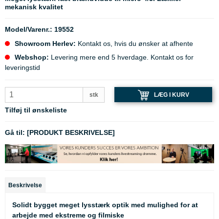
mekanisk kvalitet
Model/Varenr.:
19552
Showroom Herlev:
Kontakt os, hvis du ønsker at afhente
Webshop:
Levering mere end 5 hverdage. Kontakt os for
leveringstid
LÆG I KURV
stk
Tilføj til ønskeliste
Gå til:
[PRODUKT BESKRIVELSE]
Beskrivelse
Solidt bygget meget lysstærk optik med mulighed for at
arbejde med ekstreme og filmiske