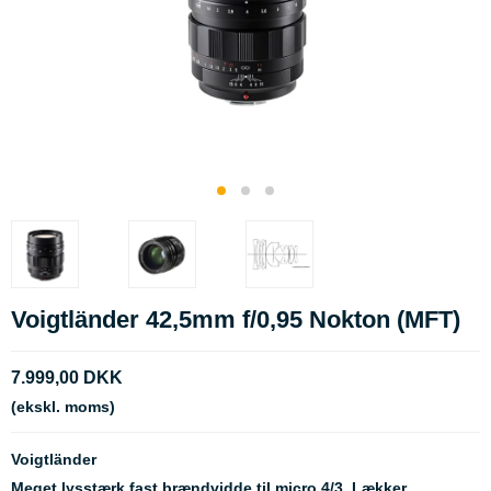
Voigtländer 42,5mm f/0,95 Nokton (MFT)
7.999,00 DKK
(ekskl. moms)
Voigtländer
Meget lysstærk fast brændvidde til micro 4/3. Lækker