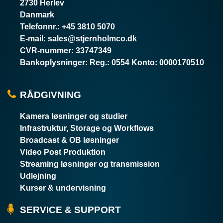
2730 Herlev
Danmark
Telefonnr.
:
+45 3810 5070
E-mail
:
sales@stjernholmco.dk
CVR-nummer
:
33747349
Bankoplysninger
:
Reg.: 0554 Konto: 0000170510
RÅDGIVNING
Kamera løsninger og studier
Infrastruktur, Storage og Workflows
Broadcast & OB løsninger
Video Post Produktion
Streaming løsninger og transmission
Udlejning
Kurser & undervisning
SERVICE & SUPPORT