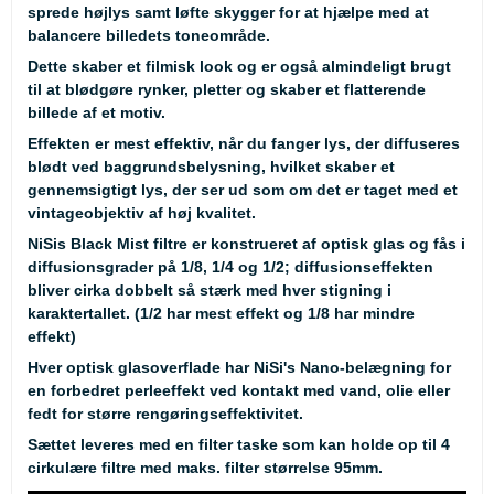
sprede højlys samt løfte skygger for at hjælpe med at
balancere billedets toneområde.
Dette skaber et filmisk look og er også almindeligt brugt
til at blødgøre rynker, pletter og skaber et flatterende
billede af et motiv.
Effekten er mest effektiv, når du fanger lys, der diffuseres
blødt ved baggrundsbelysning, hvilket skaber et
gennemsigtigt lys, der ser ud som om det er taget med et
vintageobjektiv af høj kvalitet.
NiSis Black Mist filtre er konstrueret af optisk glas og fås i
diffusionsgrader på 1/8, 1/4 og 1/2; diffusionseffekten
bliver cirka dobbelt så stærk med hver stigning i
karaktertallet. (1/2 har mest effekt og 1/8 har mindre
effekt)
Hver optisk glasoverflade har NiSi's Nano-belægning for
en forbedret perleeffekt ved kontakt med vand, olie eller
fedt for større rengøringseffektivitet.
Sættet leveres med en filter taske som kan holde op til 4
cirkulære filtre med maks. filter størrelse 95mm.