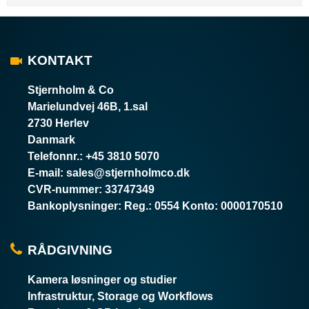
KONTAKT
Stjernholm & Co
Marielundvej 46B, 1.sal
2730 Herlev
Danmark
Telefonnr.
:
+45 3810 5070
E-mail
:
sales@stjernholmco.dk
CVR-nummer
:
33747349
Bankoplysninger
:
Reg.: 0554 Konto: 0000170510
RÅDGIVNING
Kamera løsninger og studier
Infrastruktur, Storage og Workflows