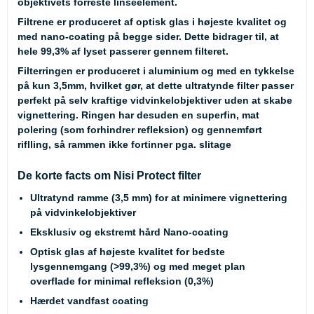
objektivets forreste linseelement.
Filtrene er produceret af optisk glas i højeste kvalitet og
med nano-coating på begge sider. Dette bidrager til, at
hele 99,3% af lyset passerer gennem filteret.
Filterringen er produceret i aluminium og med en tykkelse
på kun 3,5mm, hvilket gør, at dette ultratynde filter passer
perfekt på selv kraftige vidvinkelobjektiver uden at skabe
vignettering. Ringen har desuden en superfin, mat
polering (som forhindrer refleksion) og gennemført
riflling, så rammen ikke fortinner pga. slitage
De korte facts om Nisi Protect filter
Ultratynd ramme (3,5 mm) for at minimere vignettering
på vidvinkelobjektiver
Eksklusiv og ekstremt hård Nano-coating
Optisk glas af højeste kvalitet for bedste
lysgennemgang (>99,3%) og med meget plan
overflade for minimal refleksion (0,3%)
Hærdet vandfast coating