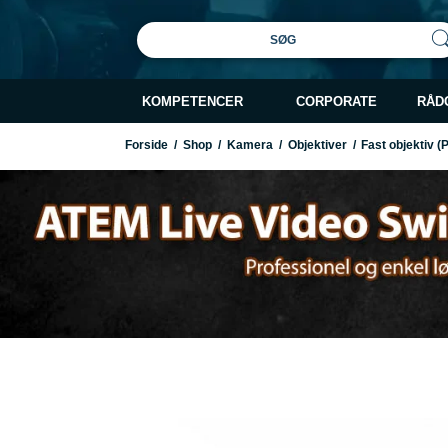
SØG
KOMPETENCER
CORPORATE
RÅD
Forside
/
Shop
/
Kamera
/
Objektiver
/
Fast objektiv (