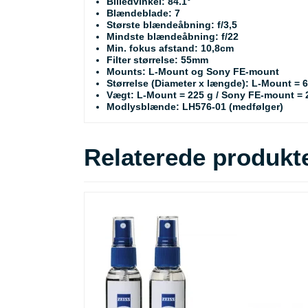
Billedvinkel: 84.1°
Blændeblade: 7
Største blændeåbning: f/3,5
Mindste blændeåbning: f/22
Min. fokus afstand: 10,8cm
Filter størrelse: 55mm
Mounts: L-Mount og Sony FE-mount
Størrelse (Diameter x længde): L-Mount = 
Vægt: L-Mount = 225 g / Sony FE-mount = 
Modlysblænde: LH576-01 (medfølger)
Relaterede produkt