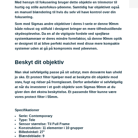
Med hensyn til fokusering bruger dette objektiv en trinmotor til
hurtig og stille autofokus-ydeevne. Samtidig har objektivet også
en manuel blændering til hvis du selv vil have kontrol over din
fokusering.
Som med Sigmas andre objektiver i deres I-serie er denne 90mm
både robust og stilfuld i designet bringer en mere tilfredsstillende
skydeoplevelse. Da en af de vigtigste fordele ved spejlløse
systemkameraer er deres mindre formfaktor, så denne 90mm optik
er designet til at blive perfekt matchet med disse mere kompakte
systemer uden at gå på kompromis med ydeevnen.
Beskyt dit objektiv
Man skal selvfølgelig passe på sit udstyr, men desværre kan uheld
jo ske. Et protect filter hjælper med at beskytte dit objektiv mod
støv, fugt og ridser på frontglasset. Derfor anbefaler vi selvfølgelig
at når du investerer i et godt objektiv som Sigmas 90mm at du
giver den det ekstra beskyttelse. Et passende filter kunne være
vores
protect filter
i 55mm.
Specifikationer
Serie: Contemporary
Type: Tele
Sensor størrelse: Til Full Frame
Konstruktion: 11 elementer i 10 grupper
Billedvinkel: 27°
Blændeblade: 9