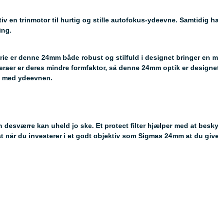
iv en trinmotor til hurtig og stille autofokus-ydeevne. Samtidig h
ing.
ie er denne 24mm både robust og stilfuld i designet bringer en me
raer er deres mindre formfaktor, så denne 24mm optik er designet 
s med ydeevnen.
 desværre kan uheld jo ske. Et protect filter hjælper med at besky
g at når du investerer i et godt objektiv som Sigmas 24mm at du gi