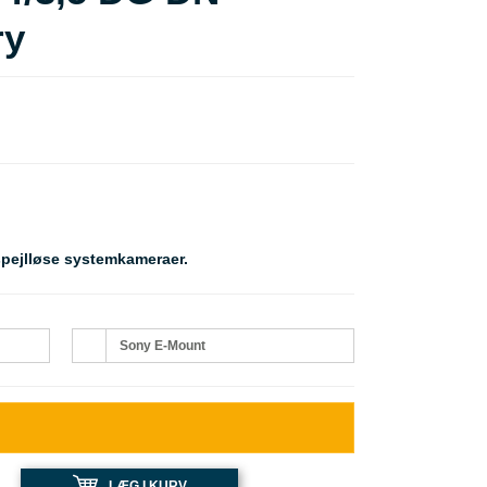
ry
 spejlløse systemkameraer.
Sony E-Mount
LÆG I KURV