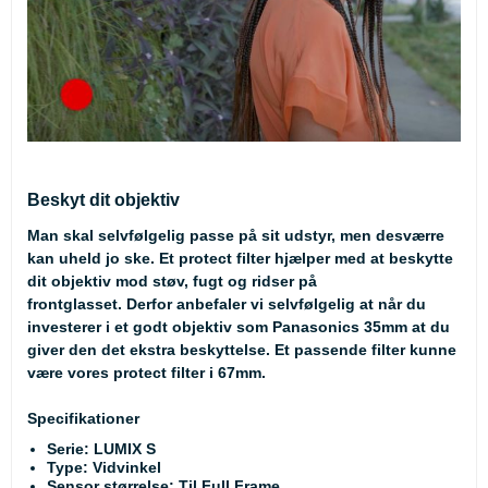
Beskyt dit objektiv
Man skal selvfølgelig passe på sit udstyr, men desværre
kan uheld jo ske. Et protect filter hjælper med at beskytte
dit objektiv mod støv, fugt og ridser på
frontglasset. Derfor anbefaler vi selvfølgelig at når du
investerer i et godt objektiv som Panasonics 35mm at du
giver den det ekstra beskyttelse. Et passende filter kunne
være vores
protect filter
i 67mm.
Specifikationer
Serie: LUMIX S
Type: Vidvinkel
Sensor størrelse: Til Full Frame