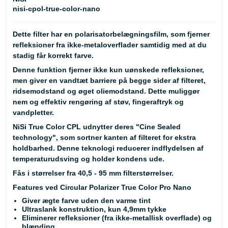
nisi-cpol-true-color-nano
Dette filter har en polarisatorbelægningsfilm, som fjerner
refleksioner fra ikke-metaloverflader samtidig med at du
stadig får korrekt farve.
Denne funktion fjerner ikke kun uønskede refleksioner,
men giver en vandtæt barriere på begge sider af filteret,
ridsemodstand og øget oliemodstand. Dette muliggør
nem og effektiv rengøring af støv, fingeraftryk og
vandpletter.
NiSi True Color CPL udnytter deres "Cine Sealed
technology", som sortner kanten af filteret for ekstra
holdbarhed. Denne teknologi reducerer indflydelsen af
temperaturudsving og holder kondens ude.
Fås i størrelser fra 40,5 - 95 mm filterstørrelser.
Features ved Circular Polarizer True Color Pro Nano
Giver ægte farve uden den varme tint
Ultraslank konstruktion, kun 4,9mm tykke
Eliminerer refleksioner (fra ikke-metallisk overflade) og
blænding