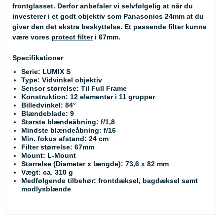
frontglasset. Derfor anbefaler vi selvfølgelig at når du
investerer i et godt objektiv som Panasonics 24mm at du
giver den det ekstra beskyttelse. Et passende filter kunne
være vores
protect filter
i 67mm.
Specifikationer
Serie: LUMIX S
Type: Vidvinkel objektiv
Sensor størrelse: Til Full Frame
Konstruktion: 12 elementer i 11 grupper
Billedvinkel: 84°
Blændeblade: 9
Største blændeåbning: f/1,8
Mindste blændeåbning: f/16
Min. fokus afstand: 24 cm
Filter størrelse: 67mm
Mount: L-Mount
Størrelse (Diameter x længde): 73,6 x 82 mm
Vægt: ca. 310 g
Medfølgende tilbehør: frontdæksel, bagdæksel samt
modlysblænde