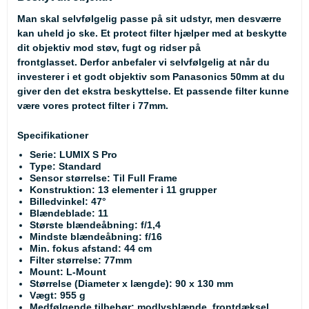
Man skal selvfølgelig passe på sit udstyr, men desværre
kan uheld jo ske. Et protect filter hjælper med at beskytte
dit objektiv mod støv, fugt og ridser på
frontglasset. Derfor anbefaler vi selvfølgelig at når du
investerer i et godt objektiv som Panasonics 50mm at du
giver den det ekstra beskyttelse. Et passende filter kunne
være vores
protect filter
i 77mm.
Specifikationer
Serie: LUMIX S Pro
Type: Standard
Sensor størrelse: Til Full Frame
Konstruktion: 13 elementer i 11 grupper
Billedvinkel: 47°
Blændeblade: 11
Største blændeåbning: f/1,4
Mindste blændeåbning: f/16
Min. fokus afstand: 44 cm
Filter størrelse: 77mm
Mount: L-Mount
Størrelse (Diameter x længde): 90 x 130 mm
Vægt: 955 g
Medfølgende tilbehør: modlysblænde, frontdæksel,