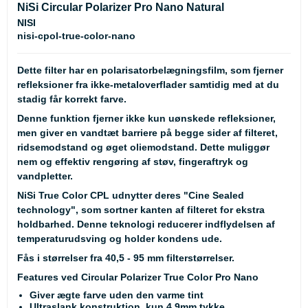
NiSi Circular Polarizer Pro Nano Natural
NISI
nisi-cpol-true-color-nano
Dette filter har en polarisatorbelægningsfilm, som fjerner
refleksioner fra ikke-metaloverflader samtidig med at du
stadig får korrekt farve.
Denne funktion fjerner ikke kun uønskede refleksioner,
men giver en vandtæt barriere på begge sider af filteret,
ridsemodstand og øget oliemodstand. Dette muliggør
nem og effektiv rengøring af støv, fingeraftryk og
vandpletter.
NiSi True Color CPL udnytter deres "Cine Sealed
technology", som sortner kanten af filteret for ekstra
holdbarhed. Denne teknologi reducerer indflydelsen af
temperaturudsving og holder kondens ude.
Fås i størrelser fra 40,5 - 95 mm filterstørrelser.
Features ved Circular Polarizer True Color Pro Nano
Giver ægte farve uden den varme tint
Ultraslank konstruktion, kun 4,9mm tykke