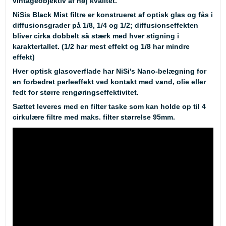
vintageobjektiv af høj kvalitet.
NiSis Black Mist filtre er konstrueret af optisk glas og fås i
diffusionsgrader på 1/8, 1/4 og 1/2; diffusionseffekten
bliver cirka dobbelt så stærk med hver stigning i
karaktertallet. (1/2 har mest effekt og 1/8 har mindre
effekt)
Hver optisk glasoverflade har NiSi's Nano-belægning for
en forbedret perleeffekt ved kontakt med vand, olie eller
fedt for større rengøringseffektivitet.
Sættet leveres med en filter taske som kan holde op til 4
cirkulære filtre med maks. filter størrelse 95mm.