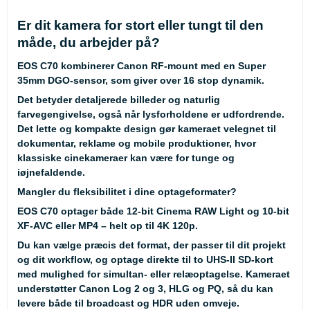
Er dit kamera for stort eller tungt til den
måde, du arbejder på?
EOS C70 kombinerer Canon RF-mount med en Super
35mm DGO-sensor, som giver over 16 stop dynamik.
Det betyder detaljerede billeder og naturlig
farvegengivelse, også når lysforholdene er udfordrende.
Det lette og kompakte design gør kameraet velegnet til
dokumentar, reklame og mobile produktioner, hvor
klassiske cinekameraer kan være for tunge og
iøjnefaldende.
Mangler du fleksibilitet i dine optageformater?
EOS C70 optager både 12-bit Cinema RAW Light og 10-bit
XF-AVC eller MP4 – helt op til 4K 120p.
Du kan vælge præcis det format, der passer til dit projekt
og dit workflow, og optage direkte til to UHS-II SD-kort
med mulighed for simultan- eller relæoptagelse. Kameraet
understøtter Canon Log 2 og 3, HLG og PQ, så du kan
levere både til broadcast og HDR uden omveje.