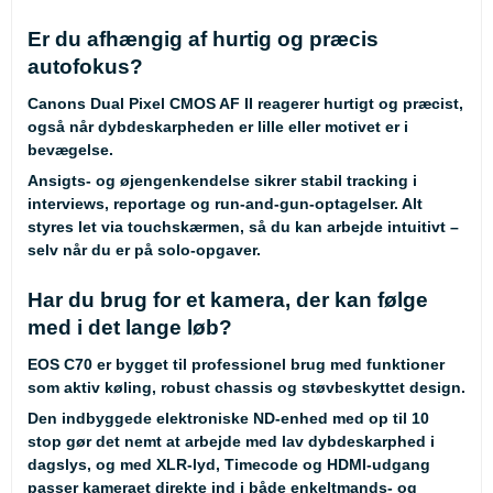
Er du afhængig af hurtig og præcis
autofokus?
Canons Dual Pixel CMOS AF II reagerer hurtigt og præcist,
også når dybdeskarpheden er lille eller motivet er i
bevægelse.
Ansigts- og øjengenkendelse sikrer stabil tracking i
interviews, reportage og run-and-gun-optagelser. Alt
styres let via touchskærmen, så du kan arbejde intuitivt –
selv når du er på solo-opgaver.
Har du brug for et kamera, der kan følge
med i det lange løb?
EOS C70 er bygget til professionel brug med funktioner
som aktiv køling, robust chassis og støvbeskyttet design.
Den indbyggede elektroniske ND-enhed med op til 10
stop gør det nemt at arbejde med lav dybdeskarphed i
dagslys, og med XLR-lyd, Timecode og HDMI-udgang
passer kameraet direkte ind i både enkeltmands- og