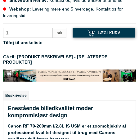
Showroom Herlev:
Kontakt os, hvis du ønsker at afhente
Webshop:
Levering mere end 5 hverdage. Kontakt os for
leveringstid
LÆG I KURV
stk
Tilføj til ønskeliste
Gå til:
[PRODUKT BESKRIVELSE]
-
[RELATEREDE
PRODUKTER]
Beskrivelse
Enestående billedkvalitet møder
kompromisløst design
Canon RF 70-200mm f/2.8L IS USM er et zoomobjektiv af
professionel kvalitet designet til brug med Canons
spejlløse full-frame kameraer.