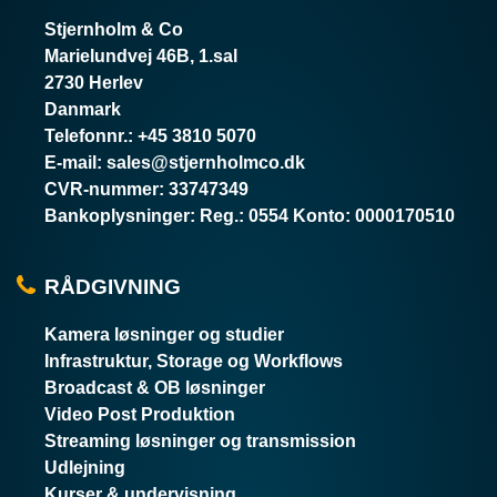
Stjernholm & Co
Marielundvej 46B, 1.sal
2730 Herlev
Danmark
Telefonnr.
:
+45 3810 5070
E-mail
:
sales@stjernholmco.dk
CVR-nummer
:
33747349
Bankoplysninger
:
Reg.: 0554 Konto: 0000170510
RÅDGIVNING
Kamera løsninger og studier
Infrastruktur, Storage og Workflows
Broadcast & OB løsninger
Video Post Produktion
Streaming løsninger og transmission
Udlejning
Kurser & undervisning