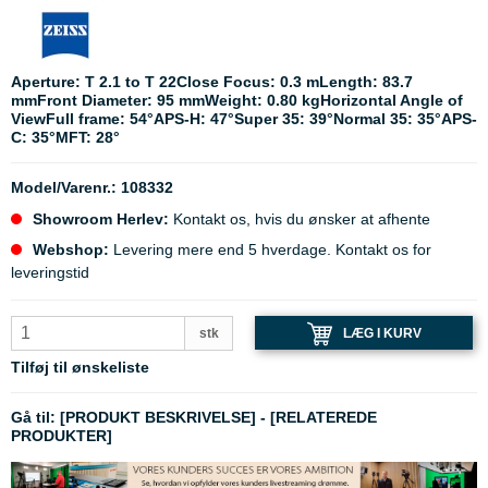
Aperture: T 2.1 to T 22Close Focus: 0.3 mLength: 83.7
mmFront Diameter: 95 mmWeight: 0.80 kgHorizontal Angle of
ViewFull frame: 54°APS-H: 47°Super 35: 39°Normal 35: 35°APS-
C: 35°MFT: 28°
Model/Varenr.:
108332
Showroom Herlev:
Kontakt os, hvis du ønsker at afhente
Webshop:
Levering mere end 5 hverdage. Kontakt os for
leveringstid
LÆG I KURV
stk
Tilføj til ønskeliste
Gå til:
[PRODUKT BESKRIVELSE]
-
[RELATEREDE
PRODUKTER]