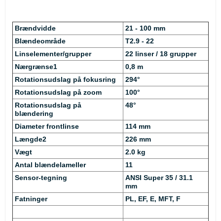
Brændvidde
21 - 100 mm
Blændeområde
T2.9 - 22
Linselementer/grupper
22 linser / 18 grupper
Nærgrænse1
0,8 m
Rotationsudslag på fokusring­
294°
Rotationsudslag på zoom
100°
Rotationsudslag på
48°
blændering
Diameter frontlinse
114 mm
Længde2
226 mm
Vægt
2.0 kg
Antal blændelameller
11
Sensor-tegning
ANSI Super 35 / 31.1
mm
Fatninger
PL, EF, E, MFT, F