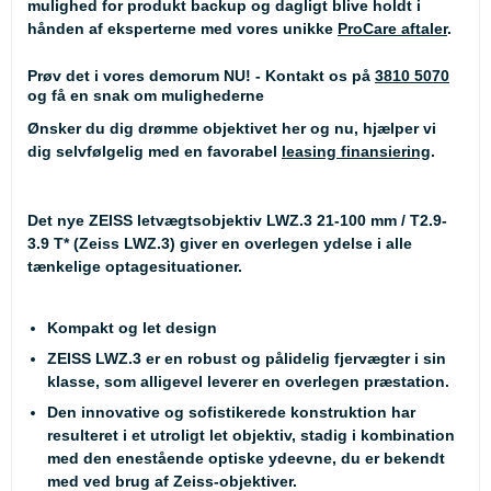
mulighed for produkt backup og dagligt blive holdt i
hånden af eksperterne med vores unikke
ProCare aftaler
.
Prøv det i vores demorum NU! - Kontakt os på
3810 5070
og få en snak om mulighederne
Ønsker du dig drømme objektivet her og nu, hjælper vi
dig selvfølgelig med en favorabel
leasing finansiering
.
Det nye ZEISS letvægtsobjektiv LWZ.3 21-100 mm / T2.9-
3.9 T* (Zeiss LWZ.3) giver en overlegen ydelse i alle
tænkelige optagesituationer.
Kompakt og let design
ZEISS LWZ.3 er en robust og pålidelig fjervægter i sin
klasse, som alligevel leverer en overlegen præstation.
Den innovative og sofistikerede konstruktion har
resulteret i et utroligt let objektiv, stadig i kombination
med den enestående optiske ydeevne, du er bekendt
med ved brug af Zeiss-objektiver.