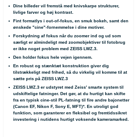
Dine billeder vil fremstå med knivskarpe strukturer,
livlige farver og høj kontrast.
Fint formatlys i out-of-fokus, en smuk bokeh, samt den
ønskede "cine"-fornemmelse i dine motiver.
Forskydning af fokus når du zoomer ind og ud som
særligt er almindeligt med zoomobjektiver til fotobrug
er ikke noget problem med ZEISS LWZ.3.
Den holder fokus hele vejen igennem.
En robust og stænktæt konstruktion giver dig
tilstrækkeligt med frihed, så du virkelig vil komme til at
sætte pris på ZEISS LWZ.3
ZEISS LWZ.3 er udstyret med Zeiss' smarte system til
udskiftelige fatninger. Det gør, at du hurtigt kan skifte
fra en typisk cine-stil PL-fatning til fire andre bajonetter
(Canon EF, Nikon F, Sony E, MFT)*. En utroligt god
funktion, som garanterer en fleksibel og fremtidssikret
investering i nutidens hurtigt voksende kameramarked.