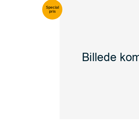
Special
pris