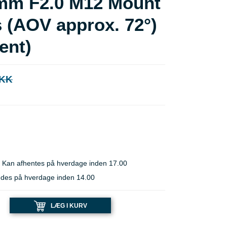
6mm F2.0 M12 Mount
 (AOV approx. 72°)
ent)
DKK
 Kan afhentes på hverdage inden 17.00
ndes på hverdage inden 14.00
LÆG I KURV