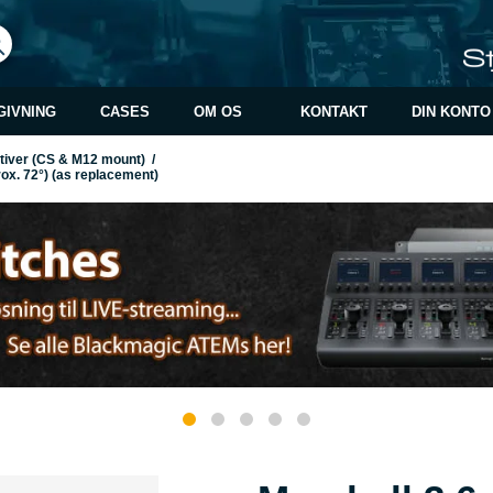
GIVNING
CASES
OM OS
KONTAKT
DIN KONTO
ktiver (CS & M12 mount)
/
x. 72°) (as replacement)