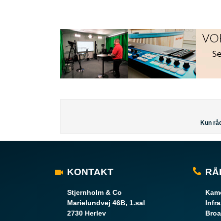
Kun råd
KONTAKT
RÅ
Stjernholm & Co
Kame
Marielundvej 46B, 1.sal
Infr
2730 Herlev
Broa