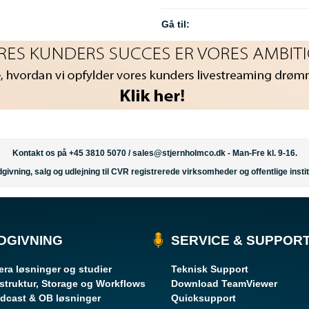
Gå til:
Kontakt os på +45 3810 5070 /
sales@stjernholmco.dk
- Man-Fre kl. 9-16.
givning, salg og udlejning til CVR registrerede virksomheder og offentlige instit
DGIVNING
SERVICE & SUPPOR
ra løsninger og studier
Teknisk Support
astruktur, Storage og Workflows
Download TeamViewer
dcast & OB løsninger
Quicksupport