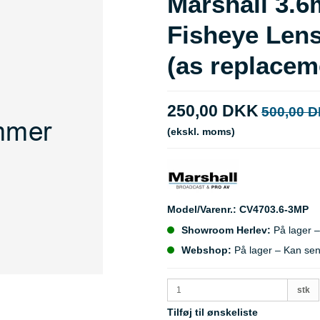
Marshall 3.
Fisheye Lens
(as replacem
250,00 DKK
500,00 
(ekskl. moms)
Model/Varenr.:
CV4703.6-3MP
Showroom Herlev:
På lager –
Webshop:
På lager – Kan se
stk
Tilføj til ønskeliste