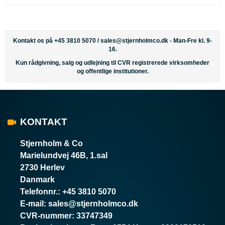
Kontakt os på +45 3810 5070 /
sales@stjernholmco.dk
- Man-Fre kl. 9-
16.
Kun rådgivning, salg og udlejning til CVR registrerede virksomheder
og offentlige institutioner.
KONTAKT
Stjernholm & Co
Marielundvej 46B, 1.sal
2730 Herlev
Danmark
Telefonnr.
:
+45 3810 5070
E-mail
:
sales@stjernholmco.dk
CVR-nummer
:
33747349